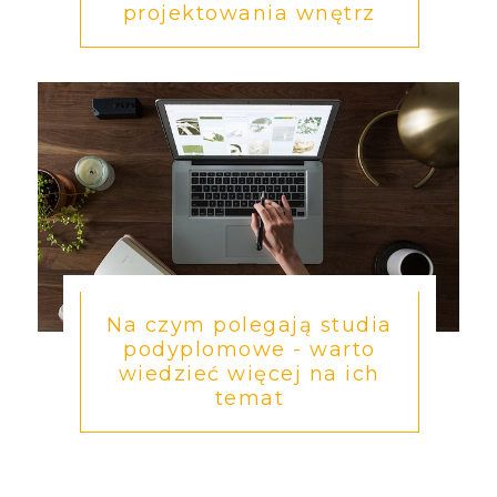
projektowania wnętrz
Na czym polegają studia
podyplomowe - warto
wiedzieć więcej na ich
temat