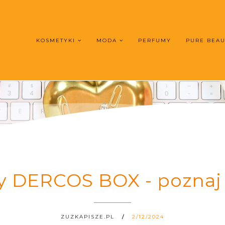
KOSMETYKI
MODA
PERFUMY
PURE BEA
y DERCOS BOX - poznaj
ZUZKAPISZE.PL
2/12/2024