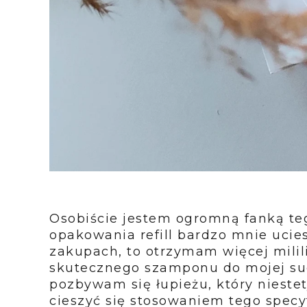
Osobiście jestem ogromną fanką te
opakowania refill bardzo mnie ucies
zakupach, to otrzymam więcej milil
skutecznego szamponu do mojej such
pozbywam się łupieżu, który nieste
cieszyć się stosowaniem tego specy