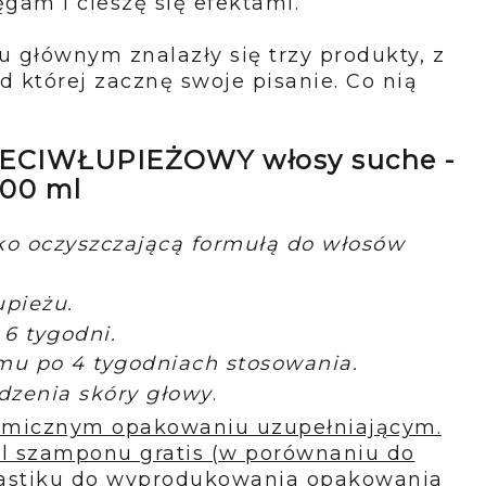
gam i cieszę się efektami.
u głównym znalazły się trzy produkty, z
d której zacznę swoje pisanie. Co nią
CIWŁUPIEŻOWY włosy suche -
500 ml
o oczyszczającą formułą do włosów
upieżu.
6 tygodni.
u po 4 tygodniach stosowania.
dzenia skóry głowy
.
omicznym opakowaniu uzupełniającym.
l szamponu gratis (w porównaniu do
plastiku do wyprodukowania opakowania