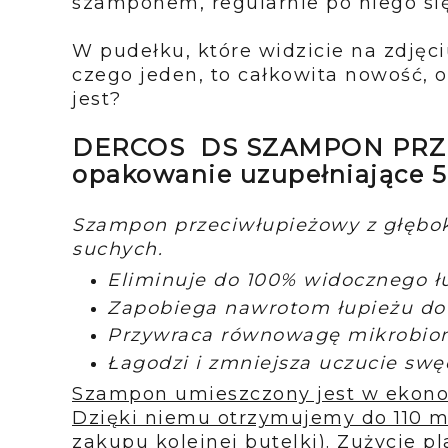
szamponem, regularnie po niego się
W pudełku, które widzicie na zdjęci
czego jeden, to całkowita nowość, o
jest?
DERCOS DS SZAMPON PRZE
opakowanie uzupełniające 
Szampon przeciwłupieżowy z głębok
suchych.
Eliminuje do 100% widocznego ł
Zapobiega nawrotom łupieżu do 
Przywraca równowagę mikrobiom
Łagodzi i zmniejsza uczucie swę
Szampon umieszczony jest w ekon
Dzięki niemu otrzymujemy do 110 m
zakupu kolejnej butelki). Zużycie 