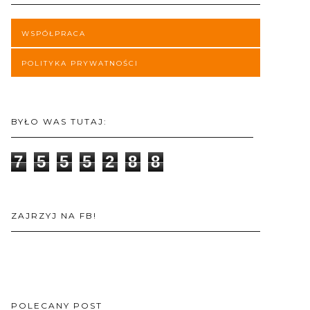
WSPÓŁPRACA
POLITYKA PRYWATNOŚCI
BYŁO WAS TUTAJ:
7
5
5
5
2
8
8
ZAJRZYJ NA FB!
POLECANY POST