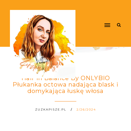
Hair In Balance By ONLYBIO
Płukanka octowa nadająca blask i
domykająca łuskę włosa
ZUZKAPISZE.PL
2/26/2024