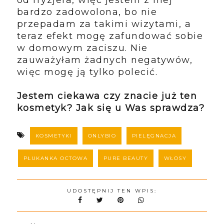
od fryzjera, więc jestem z niej
bardzo zadowolona, bo nie
przepadam za takimi wizytami, a
teraz efekt mogę zafundować sobie
w domowym zaciszu. Nie
zauważyłam żadnych negatywów,
więc mogę ją tylko polecić.
Jestem ciekawa czy znacie już ten
kosmetyk? Jak się u Was sprawdza?
KOSMETYKI
ONLYBIO
PIELĘGNACJA
PŁUKANKA OCTOWA
PURE BEAUTY
WŁOSY
UDOSTĘPNIJ TEN WPIS: