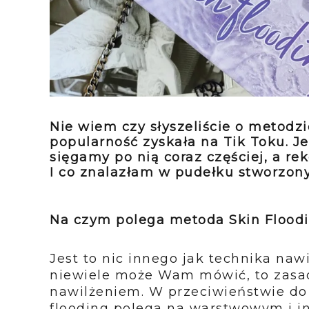
Nie wiem czy słyszeliście o metodzi
popularność zyskała na Tik Toku. J
sięgamy po nią coraz częściej, a r
I co znalazłam w pudełku stworzon
Na czym polega metoda Skin Flood
Jest to nic innego jak technika naw
niewiele może Wam mówić, to zasad
nawilżeniem. W przeciwieństwie do 
flooding polega na warstwowym i i