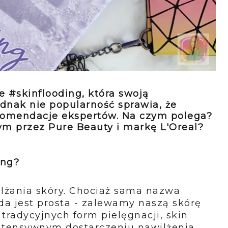
e #skinflooding, która swoją
ednak nie popularność sprawia, że
ekomendacje ekspertów. Na czym polega?
ym przez Pure Beauty i markę L'Oreal?
ing?
ilżania skóry. Chociaż sama nazwa
a jest prosta - zalewamy naszą skórę
tradycyjnych form pielęgnacji, skin
ntensywnym dostarczeniu nawilżenia