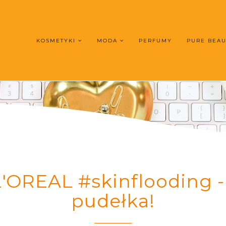
KOSMETYKI
MODA
PERFUMY
PURE BEA
OREAL #skinflooding -
pudełka!