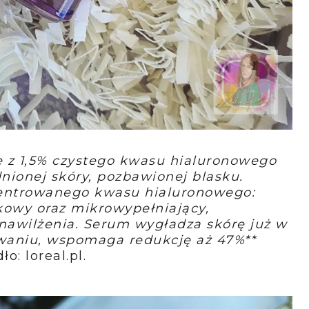
ce z 1,5% czystego kwasu hialuronowego
nionej skóry, pozbawionej blasku.
centrowanego kwasu hialuronowego:
owy oraz mikrowypełniający,
nawilżenia. Serum wygładza skórę już w
owaniu, wspomaga redukcję aż 47%**
dło: loreal.pl.