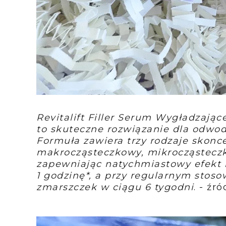
Revitalift Filler Serum Wygładzają
to skuteczne rozwiązanie dla odwod
Formuła zawiera trzy rodzaje skon
makrocząsteczkowy, mikrocząsteczk
zapewniając natychmiastowy efekt 
1 godzinę*, a przy regularnym stos
zmarszczek w ciągu 6 tygodni
. - źró