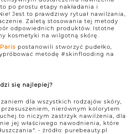
 to po prostu etapy nakładania i
ie! Jest to prawdziwy rytuał nawilżania,
czenie. Zaletą stosowania tej metody
obór odpowiednich produktów. Istotne
amy kosmetyki na wilgotną skórę.
 Paris
postanowili stworzyć pudełko,
wypróbować metodę #skinflooding na
zi się najlepiej?
ązaniem dla wszystkich rodzajów skóry,
 z przesuszeniem, nierównym kolorytem
suchej to niczym zastrzyk nawilżenia, dla
enie jej właściwego nawodnienia, które
szczania". - źródło: purebeauty.pl