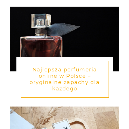
Najlepsza perfumeria
online w Polsce –
oryginalne zapachy dla
każdego