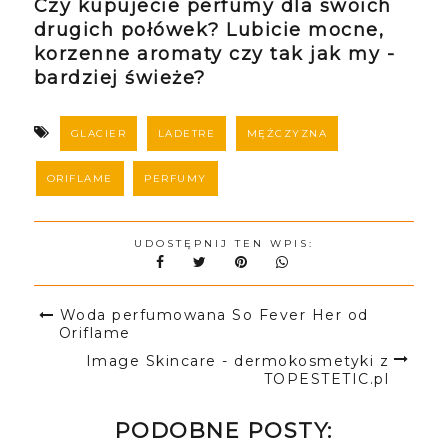
Czy kupujecie perfumy dla swoich
drugich połówek? Lubicie mocne,
korzenne aromaty czy tak jak my -
bardziej świeże?
GLACIER
LADETRE
MĘŻCZYZNA
ORIFLAME
PERFUMY
UDOSTĘPNIJ TEN WPIS:
Woda perfumowana So Fever Her od
Oriflame
Image Skincare - dermokosmetyki z
TOPESTETIC.pl
PODOBNE POSTY: