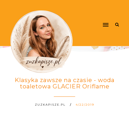
Klasyka zawsze na czasie - woda
toaletowa GLACIER Oriflame
ZUZKAPISZE.PL
4/22/2019