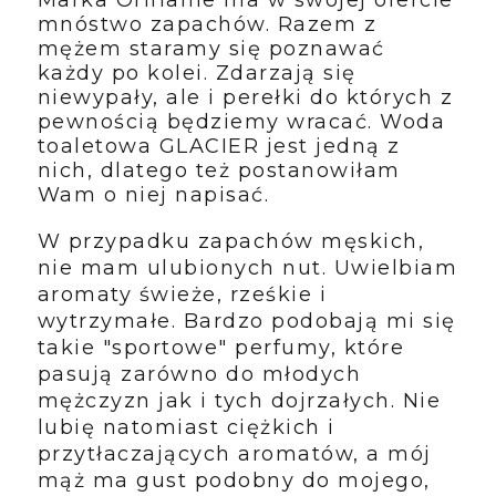
Marka Oriflame ma w swojej ofercie
mnóstwo zapachów. Razem z
mężem staramy się poznawać
każdy po kolei. Zdarzają się
niewypały, ale i perełki do których z
pewnością będziemy wracać. Woda
toaletowa GLACIER jest jedną z
nich, dlatego też postanowiłam
Wam o niej napisać.
W przypadku zapachów męskich,
nie mam ulubionych nut. Uwielbiam
aromaty świeże, rześkie i
wytrzymałe. Bardzo podobają mi się
takie "sportowe" perfumy, które
pasują zarówno do młodych
mężczyzn jak i tych dojrzałych. Nie
lubię natomiast ciężkich i
przytłaczających aromatów, a mój
mąż ma gust podobny do mojego,