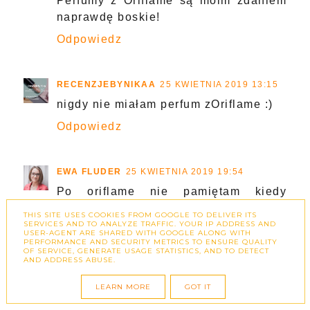
Perfumy z Oriflame są moim zdaniem
naprawdę boskie!
Odpowiedz
RECENZJEBYNIKAA
25 KWIETNIA 2019 13:15
nigdy nie miałam perfum zOriflame :)
Odpowiedz
EWA FLUDER
25 KWIETNIA 2019 19:54
Po oriflame nie pamiętam kiedy
ostatnio sięgałam ale muszę się znów
THIS SITE USES COOKIES FROM GOOGLE TO DELIVER ITS
w ich perfumy zgłębić :)
SERVICES AND TO ANALYZE TRAFFIC. YOUR IP ADDRESS AND
USER-AGENT ARE SHARED WITH GOOGLE ALONG WITH
Też takie lubię u mojego: mieta i
PERFORMANCE AND SECURITY METRICS TO ENSURE QUALITY
OF SERVICE, GENERATE USAGE STATISTICS, AND TO DETECT
cytrusy i mocniejsza baza <3
AND ADDRESS ABUSE.
Odpowiedz
LEARN MORE
GOT IT