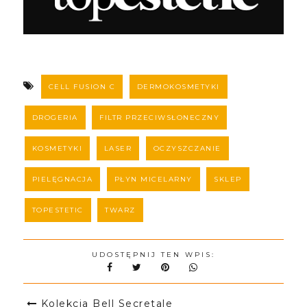
CELL FUSION C
DERMOKOSMETYKI
DROGERIA
FILTR PRZECIWSŁONECZNY
KOSMETYKI
LASER
OCZYSZCZANIE
PIELĘGNACJA
PŁYN MICELARNY
SKLEP
TOPESTETIC
TWARZ
UDOSTĘPNIJ TEN WPIS:
Kolekcja Bell Secretale