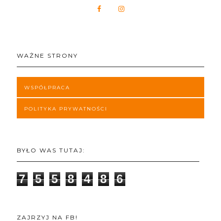
WAŻNE STRONY
WSPÓŁPRACA
POLITYKA PRYWATNOŚCI
BYŁO WAS TUTAJ:
7
5
5
8
4
8
6
ZAJRZYJ NA FB!