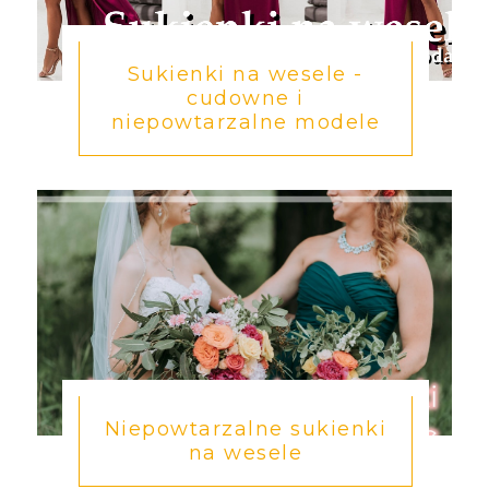
Sukienki na wesele -
cudowne i
niepowtarzalne modele
Niepowtarzalne sukienki
na wesele