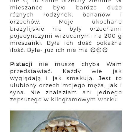
nie są to same orzechy ziemne. W
mieszance było bardzo dużo
różnych rodzynek, bananów i
orzechów. Moje ukochane
brazylijskie nie były orzechami
pojedynczymi wrzuconymi na 200 g
mieszanki. Była ich dość pokaźna
ilość. Była- już ich nie ma 😋😊😋
Pistacji
nie muszę chyba Wam
przedstawiać. Każdy wie jak
wyglądają i jak smakują. Jest to
ulubiony orzech mojego męża, jak i
syna. Nie znalazłam ani jednego
zepsutego w kilogramowym worku.