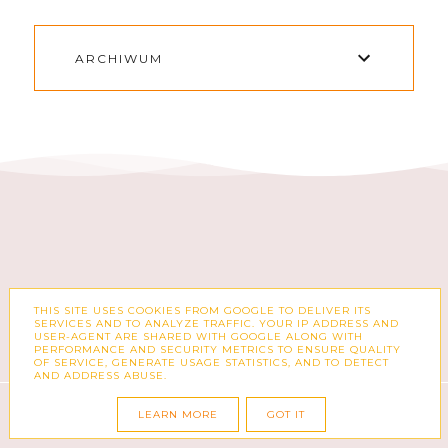
ARCHIWUM
THIS SITE USES COOKIES FROM GOOGLE TO DELIVER ITS
SERVICES AND TO ANALYZE TRAFFIC. YOUR IP ADDRESS AND
FACEBOOK
INSTAGRAM
USER-AGENT ARE SHARED WITH GOOGLE ALONG WITH
PERFORMANCE AND SECURITY METRICS TO ENSURE QUALITY
OF SERVICE, GENERATE USAGE STATISTICS, AND TO DETECT
AND ADDRESS ABUSE.
COPYRIGHT ©
ZUZKA PISZE – BLOG O MODZIE,
LEARN MORE
GOT IT
KSIĄŻKACH, KOSMETYKACH I CODZIENNOŚCI
BLOG DESIGN:
KAROGRAFIA.PL