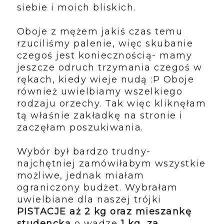
siebie i moich bliskich.
Oboje z mężem jakiś czas temu
rzuciliśmy palenie, więc skubanie
czegoś jest koniecznością- mamy
jeszcze odruch trzymania czegoś w
rękach, kiedy wieje nudą :P Oboje
również uwielbiamy wszelkiego
rodzaju orzechy. Tak więc kliknęłam
tą właśnie zakładkę na stronie i
zaczęłam poszukiwania.
Wybór był bardzo trudny-
najchętniej zamówiłabym wszystkie
możliwe, jednak miałam
ograniczony budżet. Wybrałam
uwielbiane dla naszej trójki
PISTACJE aż 2 kg oraz
mieszankę
studencką
o wadze
1 kg, za