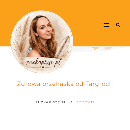
Zdrowa przekąska od Targroch
ZUZKAPISZE.PL
5/29/2017