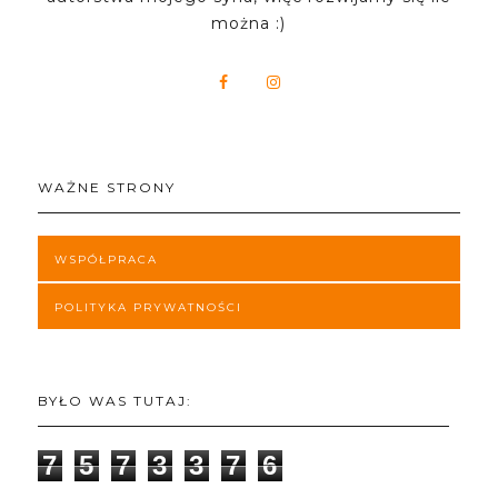
można :)
WAŻNE STRONY
WSPÓŁPRACA
POLITYKA PRYWATNOŚCI
BYŁO WAS TUTAJ:
7
5
7
3
3
7
6