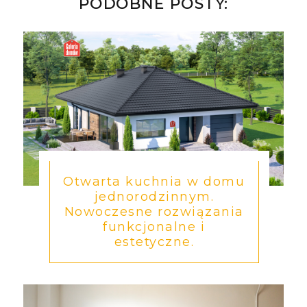
PODOBNE POSTY:
Otwarta kuchnia w domu
jednorodzinnym.
Nowoczesne rozwiązania
funkcjonalne i
estetyczne.