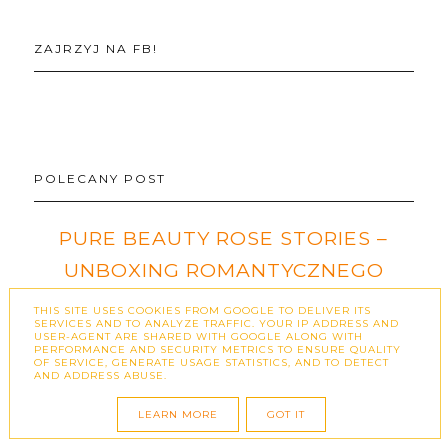
ZAJRZYJ NA FB!
POLECANY POST
PURE BEAUTY ROSE STORIES –
UNBOXING ROMANTYCZNEGO
BOXA PEŁNEGO KOSMETYCZNYCH
THIS SITE USES COOKIES FROM GOOGLE TO DELIVER ITS
SERVICES AND TO ANALYZE TRAFFIC. YOUR IP ADDRESS AND
NOWOŚCI
USER-AGENT ARE SHARED WITH GOOGLE ALONG WITH
PERFORMANCE AND SECURITY METRICS TO ENSURE QUALITY
OF SERVICE, GENERATE USAGE STATISTICS, AND TO DETECT
Współpraca barterowa - autor: Jakub Lewczuk
AND ADDRESS ABUSE.
Uwielbiam kosmetyczne boxy, ponieważ
LEARN MORE
GOT IT
pozwalają odkrywać nowe marki i produk…