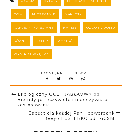
AKATJA
CYTATY
DEKORACJE ŚCIENNE
DOM
MIESZKANIE
NAKLEJKI
NAKLEJKI NA ŚCIANĘ
NAPISY
OZDOBA DOMU
RÓŻNE
SKLEP
WYSTRÓJ
WYSTRÓJ WNĘTRZ
UDOSTĘPNIJ TEN WPIS:
Ekologiczny OCET JABŁKOWY od
BioIndygo- oczywiste i nieoczywiste
zastosowania
Gadżet dla każdej Pani- powerbank
Beeyo LUSTERKO od IziGSM