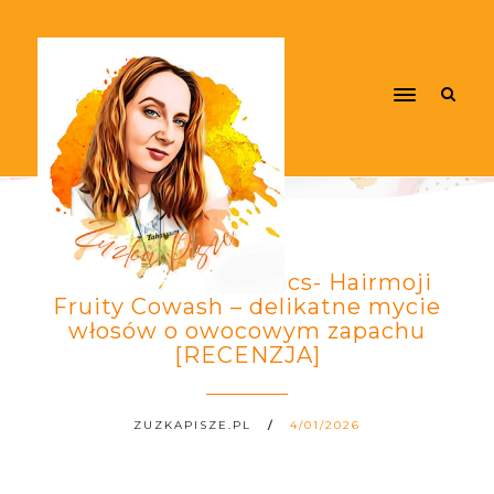
Hairy Tale Cosmetics- Hairmoji
Fruity Cowash – delikatne mycie
włosów o owocowym zapachu
[RECENZJA]
ZUZKAPISZE.PL
4/01/2026