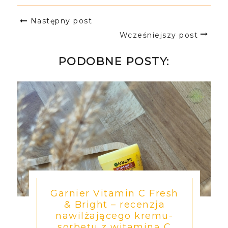
Następny post
Wcześniejszy post
PODOBNE POSTY:
Garnier Vitamin C Fresh
& Bright – recenzja
nawilżającego kremu-
sorbetu z witaminą C