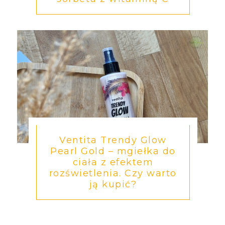
Ventita Trendy Glow
Pearl Gold – mgiełka do
ciała z efektem
rozświetlenia. Czy warto
ją kupić?