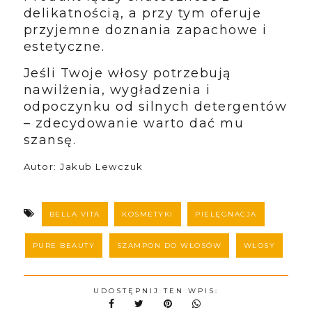
delikatnością, a przy tym oferuje
przyjemne doznania zapachowe i
estetyczne.
Jeśli Twoje włosy potrzebują
nawilżenia, wygładzenia i
odpoczynku od silnych detergentów
– zdecydowanie warto dać mu
szansę.
Autor: Jakub Lewczuk
BELLA VITA
KOSMETYKI
PIELĘGNACJA
PURE BEAUTY
SZAMPON DO WŁOSÓW
WŁOSY
UDOSTĘPNIJ TEN WPIS: