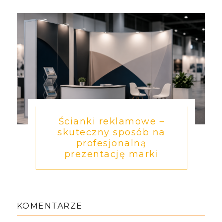
Ścianki reklamowe –
skuteczny sposób na
profesjonalną
prezentację marki
KOMENTARZE