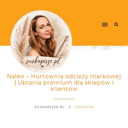
Naleo – Hurtownia odzieży markowej
| Ubrania premium dla sklepów i
klientów
ZUZKAPISZE.PL
2/04/2026