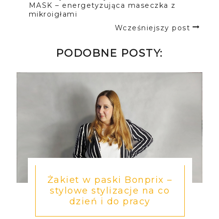
MASK – energetyzująca maseczka z
mikroigłami
Wcześniejszy post
PODOBNE POSTY:
Żakiet w paski Bonprix –
stylowe stylizacje na co
dzień i do pracy