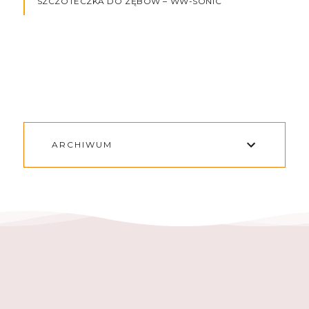
SZCZOTECZKA DO ZĘBÓW – WW-SONIC
ARCHIWUM