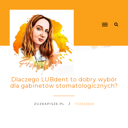
Dlaczego LUBdent to dobry wybór
dla gabinetów stomatologicznych?
ZUZKAPISZE.PL
11/24/2025