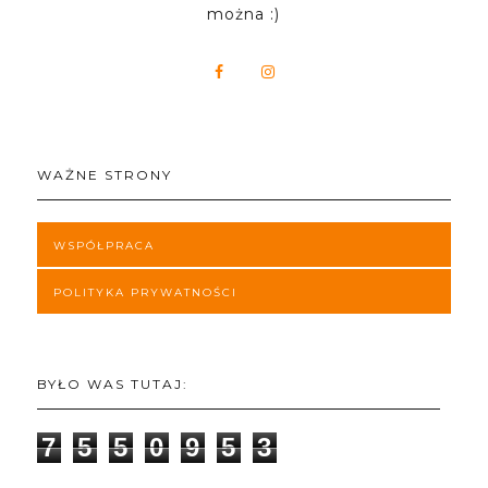
można :)
WAŻNE STRONY
WSPÓŁPRACA
POLITYKA PRYWATNOŚCI
BYŁO WAS TUTAJ:
7
5
5
0
9
5
3