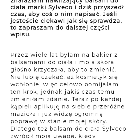
znalazłam nawilżający balsam do
ciała marki Sylveco i dziś przyszedł
czas, aby coś o nim napisać. Jeśli
jesteście ciekawi jak się sprawdza,
to zapraszam do dalszej części
wpisu.
Przez wiele lat byłam na bakier z
balsamami do ciała i moja skóra
głośno krzyczała, aby to zmienić.
Nie lubię czekać, aż kosmetyk się
wchłonie, więc celowo pomijałam
ten krok, jednak jakiś czas temu
zmieniłam zdanie. Teraz po każdej
kąpieli aplikuję na siebie przeróżne
mazidła i już widzę ogromną
poprawę w stanie mojej skóry.
Dlatego też balsam do ciała Sylveco
zwrócił moją uwagę, kiedy