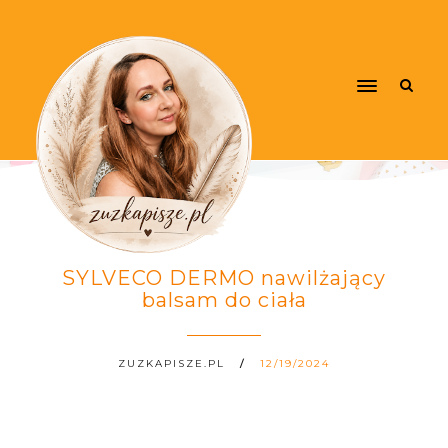
SYLVECO DERMO nawilżający
balsam do ciała
ZUZKAPISZE.PL
12/19/2024