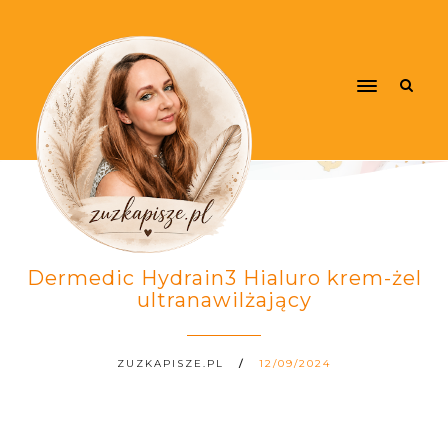
Dermedic Hydrain3 Hialuro krem-żel
ultranawilżający
ZUZKAPISZE.PL
12/09/2024