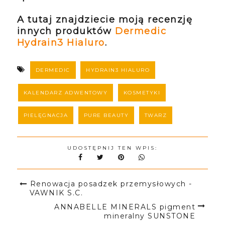
A tutaj znajdziecie moją recenzję
innych produktów
Dermedic
Hydrain3 Hialuro
.
DERMEDIC
HYDRAIN3 HIALURO
KALENDARZ ADWENTOWY
KOSMETYKI
PIELĘGNACJA
PURE BEAUTY
TWARZ
UDOSTĘPNIJ TEN WPIS:
Renowacja posadzek przemysłowych -
VAWNIK S.C.
ANNABELLE MINERALS pigment
mineralny SUNSTONE