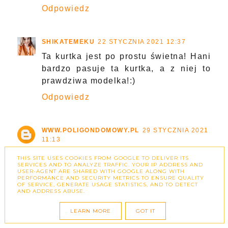
Odpowiedz
SHIKATEMEKU
22 STYCZNIA 2021 12:37
Ta kurtka jest po prostu świetna! Hani
bardzo pasuje ta kurtka, a z niej to
prawdziwa modelka!:)
Odpowiedz
WWW.POLIGONDOMOWY.PL
29 STYCZNIA 2021
11:13
Dość samolubnie zazwyczaj wybieram
THIS SITE USES COOKIES FROM GOOGLE TO DELIVER ITS
SERVICES AND TO ANALYZE TRAFFIC. YOUR IP ADDRESS AND
tam ubrania dla siebie, nie
USER-AGENT ARE SHARED WITH GOOGLE ALONG WITH
pomyślałam, żeby szukać też dla
PERFORMANCE AND SECURITY METRICS TO ENSURE QUALITY
OF SERVICE, GENERATE USAGE STATISTICS, AND TO DETECT
dzieciaków... ale przejrzę ofertę!
AND ADDRESS ABUSE.
Odpowiedz
LEARN MORE
GOT IT