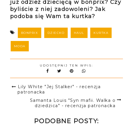
już odzież dziecięcą w bonprix? Czy
byliście z niej zadowoleni? Jak
podoba się Wam ta kurtka?
BONPRIX
DZIECKO
HAUL
KURTKA
MODA
UDOSTĘPNIJ TEN WPIS:
Lily White "Jej Stalker" - recenzja
patronacka
Samanta Louis "Syn mafii. Walka o
dziedzica" - recenzja patronacka
PODOBNE POSTY: