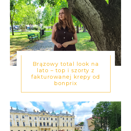
Brązowy total look na
lato – top i szorty z
fakturowanej krepy od
bonprix