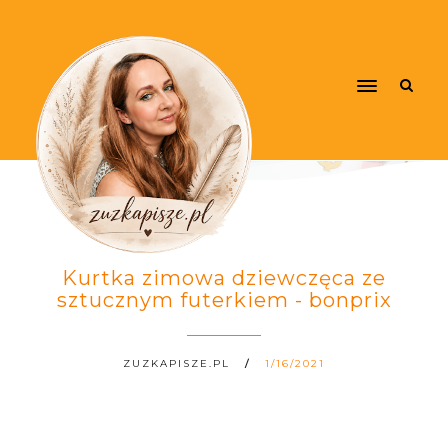
Kurtka zimowa dziewczęca ze
sztucznym futerkiem - bonprix
ZUZKAPISZE.PL
1/16/2021