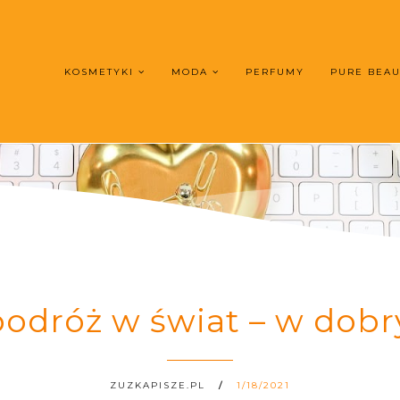
KOSMETYKI
MODA
PERFUMY
PURE BEA
podróż w świat – w dob
ZUZKAPISZE.PL
1/18/2021