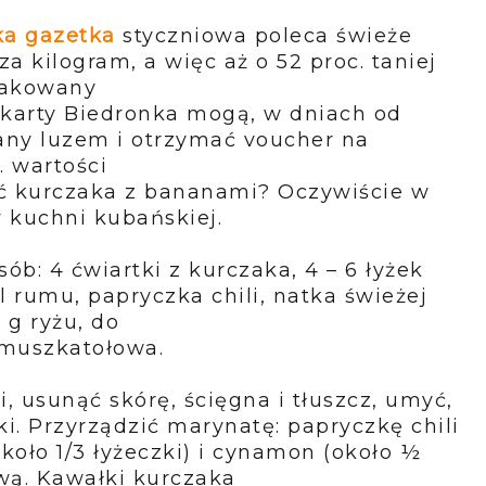
ka gazetka
styczniowa poleca świeże
 za kilogram, a więc aż o 52 proc. taniej
 pakowany
 karty Biedronka mogą, w dniach od
any luzem i otrzymać voucher na
. wartości
ć kurczaka z bananami? Oczywiście w
 kuchni kubańskiej.
sób: 4 ćwiartki z kurczaka, 4 – 6 łyżek
 rumu, papryczka chili, natka świeżej
 g ryżu, do
 muszkatołowa.
, usunąć skórę, ścięgna i tłuszcz, umyć,
i. Przyrządzić marynatę: papryczkę chili
około 1/3
łyżeczki) i cynamon (około ½
iwą. Kawałki kurczaka