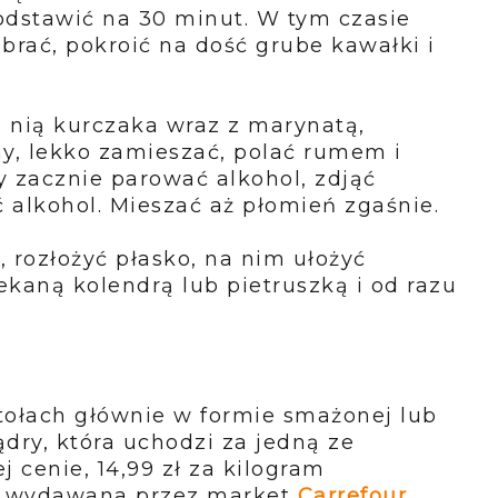
odstawić na 30 minut. W tym czasie
obrać,
pokroić na dość grube kawałki i
a nią kurczaka wraz z marynatą,
y, lekko zamieszać, polać rumem i
dy zacznie parować
alkohol, zdjąć
ć alkohol. Mieszać aż płomień zgaśnie.
 rozłożyć płasko, na nim ułożyć
ekaną kolendrą lub pietruszką i od razu
tołach głównie w formie smażonej lub
ądry, która uchodzi za jedną ze
 cenie, 14,99 zł za kilogram
ą wydawana przez market
Carrefour