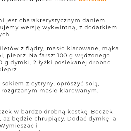
i jest charakterystycznym daniem
ujemy wersję wykwintną, z dodatkiem
ych.
filetów z flądry, masło klarowane, mąka
ól, pieprz. Na farsz: 100 g wędzonego
0 g dymki, 2 łyżki
posiekanej drobno
pieprz.
 sokiem z cytryny, oprószyć solą,
e rozgrzanym maśle klarowanym.
czek w bardzo drobną kostkę. Boczek
 aż będzie chrupiący. Dodać dymkę, a
. Wymieszać i