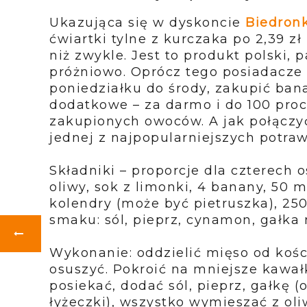
Ukazująca się w dyskoncie
Biedron
ćwiartki tylne z kurczaka po
2,39 zł
niż zwykle. Jest to produkt polski,
próżniowo. Oprócz tego posiadacze
poniedziałku do środy,
zakupić ban
dodatkowe – za darmo i do 100 proc
zakupionych owoców. A jak połączy
jednej z
najpopularniejszych potraw
Składniki – proporcje dla czterech o
oliwy, sok z limonki, 4
banany, 50 ml
kolendry (może być pietruszka), 250
smaku: sól, pieprz, cynamon, gałka
Wykonanie: oddzielić mięso od kości
osuszyć. Pokroić na
mniejsze kawałk
posiekać, dodać sól, pieprz, gałkę (
łyżeczki), wszystko wymieszać z ol