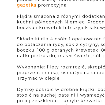
gazetka
promocyjna.
Flądra smażona z różnymi dodatkam
kuchni północnych Niemiec.
Propon
boczku i krewetek lub szyjek rakow
Składniki dla 4 osób: 1 opakowanie 
do obtaczania ryby, sok z
cytryny, s
boczku, 100 g obranych krewetek, 8
natki pietruszki, masło świeże, sól, 
Wykonanie: filety rozmrozić, skropić
pieprzem i mąką, usmażyć na
silni
Trzymać w cieple.
Dymkę pokroić w drobne krążki, bo
stopić na suchej patelni i
wysmażyć,
po jej zeszkleniu – umyte krewetki