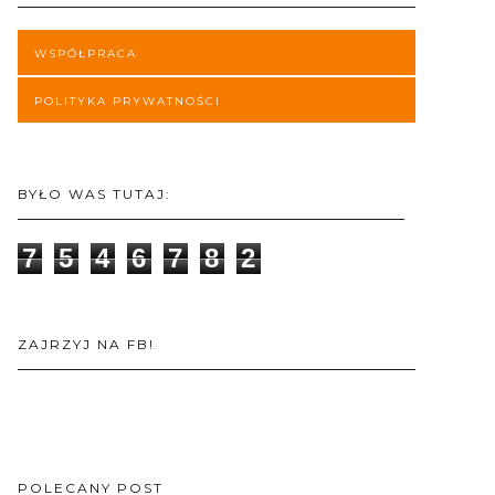
WSPÓŁPRACA
POLITYKA PRYWATNOŚCI
BYŁO WAS TUTAJ:
7
5
4
6
7
8
2
ZAJRZYJ NA FB!
POLECANY POST