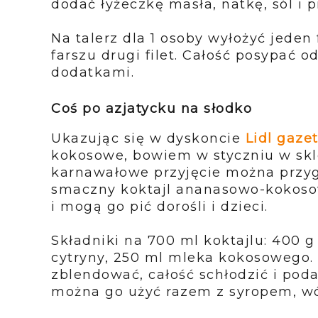
dodać łyżeczkę masła, natkę, sól i 
Na talerz dla 1 osoby wyłożyć jeden f
farszu drugi filet. Całość
posypać od
dodatkami.
Coś po azjatycku na słodko
Ukazując się w dyskoncie
Lidl gaze
kokosowe, bowiem w
styczniu w sk
karnawałowe przyjęcie można prz
smaczny koktajl ananasowo-kokosowy
i
mogą go pić dorośli i dzieci.
Składniki na 700 ml koktajlu: 400 g
cytryny, 250 ml mleka
kokosowego. 
zblendować, całość schłodzić i pod
można go użyć razem z syropem, wó