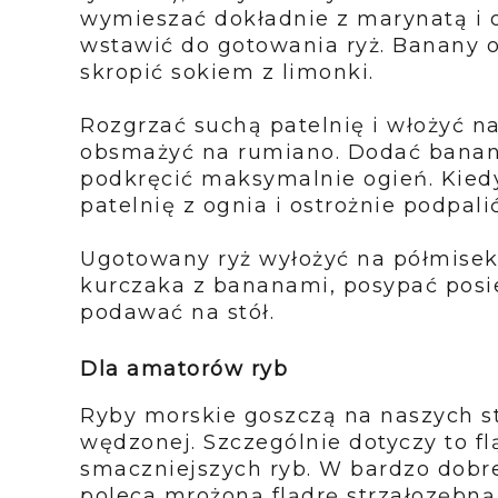
wymieszać
dokładnie z marynatą i 
wstawić do gotowania ryż. Banany 
skropić sokiem z limonki.
Rozgrzać suchą patelnię i włożyć n
obsmażyć na rumiano. Dodać
banan
podkręcić maksymalnie ogień. Kie
patelnię z ognia i ostrożnie podpali
Ugotowany ryż wyłożyć na półmisek,
kurczaka z bananami, posypać
posi
podawać na stół.
Dla amatorów ryb
Ryby morskie goszczą na naszych s
wędzonej. Szczególnie
dotyczy to fl
smaczniejszych ryb. W bardzo dobrej
poleca
mrożoną flądrę strzałozębn