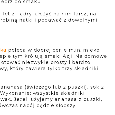
pieprz do smaku.
ilet z flądry, ułożyć na nim farsz, na
robiną natki i podawać z dowolnymi
tka
poleca w dobrej cenie m.in. mleko
lepie tym królują smaki Azji. Na domowe
ygotować
niezwykle prosty i bardzo
, który zawiera tylko trzy składniki
 ananasa (świeżego lub z puszki), sok z
Wykonanie: wszystkie składniki
awać. Jeżeli użyjemy
ananasa z puszki,
wczas napój będzie słodszy.