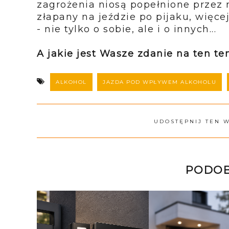
zagrożenia niosą popełnione przez 
złapany na jeździe po pijaku, więcej
- nie tylko o sobie, ale i o innych...
A jakie jest Wasze zdanie na ten t
ALKOHOL
JAZDA POD WPŁYWEM ALKOHOLU
UDOSTĘPNIJ TEN 
PODOB