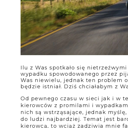
Ilu z Was spotkało się nietrzeźwym
wypadku spowodowanego przez pija
Was niewielu, jednak ten problem od
będzie istniał. Dziś chciałabym z 
Od pewnego czasu w sieci jak i w te
kierowców z promilami i wypadkam
nich są wstrząsające, jednak myślę, 
do ludzi najbardziej. Temat jest ba
kierowcą, to wciąż zadziwia mnie fa