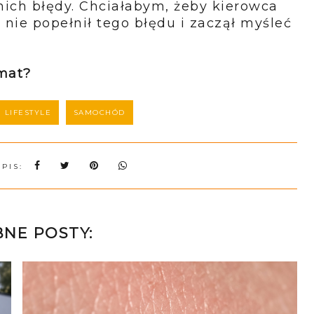
nich błędy. Chciałabym, żeby kierowca
 nie popełnił tego błędu i zaczął myśleć
emat?
LIFESTYLE
SAMOCHÓD
WPIS:
NE POSTY: