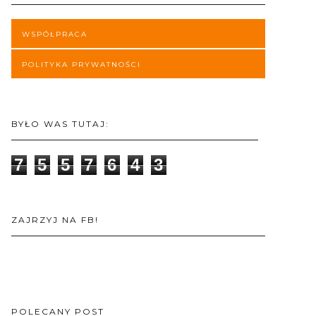
WSPÓŁPRACA
POLITYKA PRYWATNOŚCI
BYŁO WAS TUTAJ:
7
5
5
7
6
4
3
ZAJRZYJ NA FB!
POLECANY POST