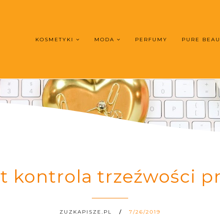
KOSMETYKI
MODA
PERFUMY
PURE BEA
t kontrola trzeźwości 
ZUZKAPISZE.PL
7/26/2019