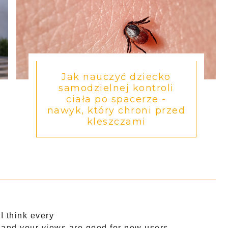
Jak nauczyć dziecko
samodzielnej kontroli
ciała po spacerze -
nawyk, który chroni przed
kleszczami
 I think every
, and your views are good for new users.