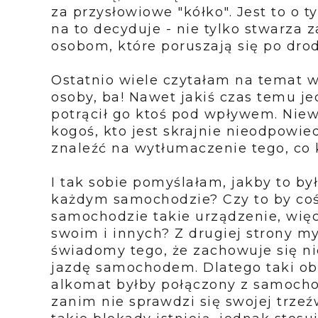
za przysłowiowe "kółko". Jest to o ty
na to decyduje - nie tylko stwarza
osobom, które poruszają się po dro
Ostatnio wiele czytałam na temat
osoby, ba! Nawet jakiś czas temu j
potrącił go ktoś pod wpływem. Niew
kogoś, kto jest skrajnie nieodpowied
znaleźć na wytłumaczenie tego, co 
I tak sobie pomyślałam, jakby to by
każdym samochodzie? Czy to by coś
samochodzie takie urządzenie, wię
swoim i innych? Z drugiej strony myś
świadomy tego, że zachowuje się ni
jazdę samochodem. Dlatego taki obo
alkomat byłby połączony z samoch
zanim nie sprawdzi się swojej trze