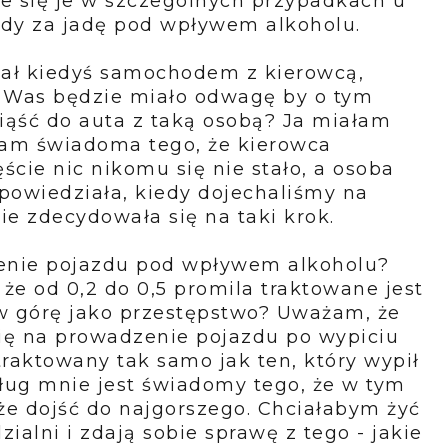
uje się je w szczególnych przypadkach u
azdy za jadę pod wpływem alkoholu.
hał kiedyś samochodem z kierowcą,
 z Was będzie miało odwagę by o tym
iąść do auta z taką osobą? Ja miałam
yłam świadoma tego, że kierowca
ście nic nikomu się nie stało, a osoba
powiedziała, kiedy dojechaliśmy na
ie zdecydowała się na taki krok.
zenie pojazdu pod wpływem alkoholu?
że od 0,2 do 0,5 promila traktowane jest
 w górę jako przestępstwo? Uważam, że
się na prowadzenie pojazdu po wypiciu
raktowany tak samo jak ten, który wypił
ług mnie jest świadomy tego, że w tym
że dojść do najgorszego. Chciałabym żyć
ialni i zdają sobie sprawę z tego - jakie