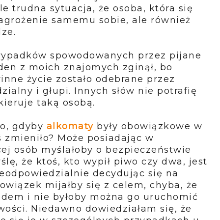
le trudna sytuacja, że osoba, która się
 zagrożenie samemu sobie, ale również
dze.
 wypadków spowodowanych przez pijane
eden z moich znajomych zginął, bo
inne życie zostało odebrane przez
zialny i głupi. Innych słów nie potrafię
kieruje taką osobą.
ło, gdyby
alkomaty
były obowiązkowe w
 zmieniło? Może posiadając w
cej osób myślałoby o bezpieczeństwie
lę, że ktoś, kto wypił piwo czy dwa, jest
eodpowiedzialnie decydując się na
wiązek mijałby się z celem, chyba, że
odem i nie byłoby można go uruchomić
źwości. Niedawno dowiedziałam się, że