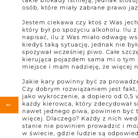
takie blokady istnieją, jednak stos
osób, które miały zabrane prawo j
Jestem ciekawa czy ktoś z Was jec
który był po spożyciu alkoholu. Ilu
napisać, ilu z Was miało odwagę ws
kiedyś taką sytuację, jednak nie b
spożywał wcześniej piwo. Całe szczę
kierująca pojazdem sama mi o tym 
miejsce i mam nadzieję, że więcej n
Jakie kary powinny być za prowad
Czy dobrym rozwiązaniem jest fakt, 
jako wykroczenie, a dopiero od 0,5
każdy kierowca, który zdecydował 
nawet jednego piwa, powinien być t
więcej. Dlaczego? Każdy z nich wed
stanie nie powinien prowadzić i mo
w świecie, gdzie ludzie są odpowiedz