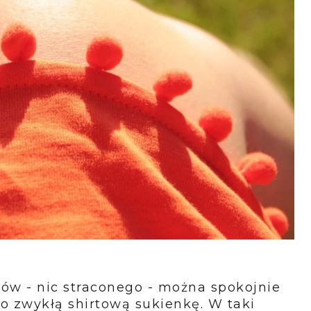
ltów - nic straconego - można spokojnie
ko zwykłą shirtową sukienkę. W taki