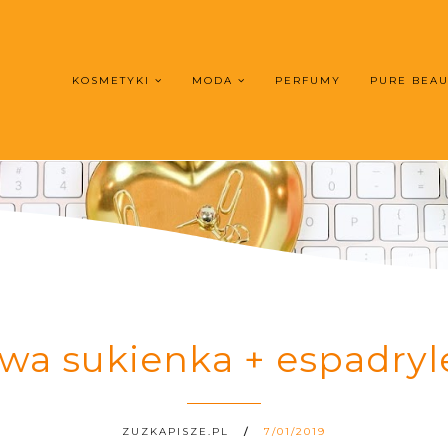
KOSMETYKI
MODA
PERFUMY
PURE BEA
a sukienka + espadryl
ZUZKAPISZE.PL
7/01/2019