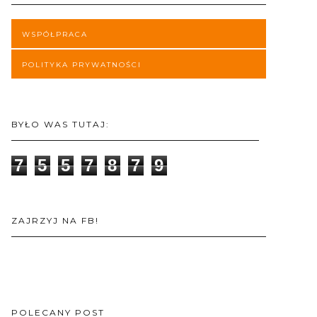
WSPÓŁPRACA
POLITYKA PRYWATNOŚCI
BYŁO WAS TUTAJ:
7
5
5
7
8
7
9
ZAJRZYJ NA FB!
POLECANY POST