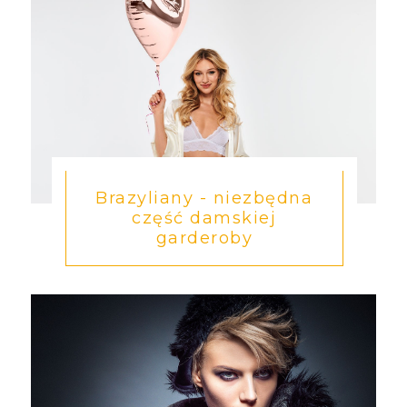
Brazyliany - niezbędna
część damskiej
garderoby