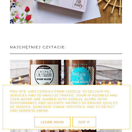
NAJCHĘTNIEJ CZYTACIE:
THIS SITE USES COOKIES FROM GOOGLE TO DELIVER ITS
SERVICES AND TO ANALYZE TRAFFIC. YOUR IP ADDRESS AND
COCONUT OIL COLLAGEN & KERATIN
USER-AGENT ARE SHARED WITH GOOGLE ALONG WITH
HAIR MASK / ARGAN OIL HAIR MASK -
PERFORMANCE AND SECURITY METRICS TO ENSURE QUALITY
OF SERVICE, GENERATE USAGE STATISTICS, AND TO DETECT
GLYSKINCARE
AND ADDRESS ABUSE.
LEARN MORE
GOT IT