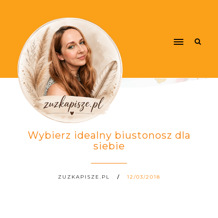
Wybierz idealny biustonosz dla
siebie
ZUZKAPISZE.PL
12/03/2018