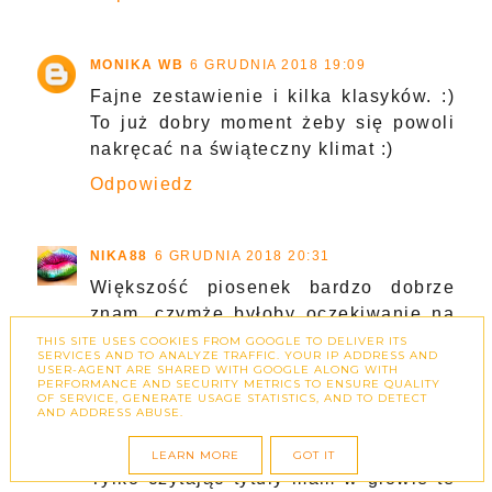
MONIKA WB
6 GRUDNIA 2018 19:09
Fajne zestawienie i kilka klasyków. :)
To już dobry moment żeby się powoli
nakręcać na świąteczny klimat :)
Odpowiedz
NIKA88
6 GRUDNIA 2018 20:31
Większość piosenek bardzo dobrze
znam, czymże byłoby oczekiwanie na
święta bez takich hitów :)
THIS SITE USES COOKIES FROM GOOGLE TO DELIVER ITS
SERVICES AND TO ANALYZE TRAFFIC. YOUR IP ADDRESS AND
USER-AGENT ARE SHARED WITH GOOGLE ALONG WITH
Odpowiedz
PERFORMANCE AND SECURITY METRICS TO ENSURE QUALITY
OF SERVICE, GENERATE USAGE STATISTICS, AND TO DETECT
AND ADDRESS ABUSE.
CHAILAI
7 GRUDNIA 2018 11:57
LEARN MORE
GOT IT
Tylko czytając tytuły mam w głowie te