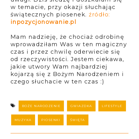
w temacie, przy okazji słuchając
świątecznych piosenek.
źródło:
inpozycjonowanie.pl
Mam nadzieję, że chociaż odrobinę
wprowadziłam Was w ten magiczny
czas i przez chwilę oderwiecie się
od rzeczywistości. Jestem ciekawa,
jakie utwory Wam najbardziej
kojarzą się z Bożym Narodzeniem i
czego słuchacie w ten czas :)
BOŻE NARODZENIE
GWIAZDKA
LIFESTYLE
MUZYKA
PIOSENKI
ŚWIĘTA