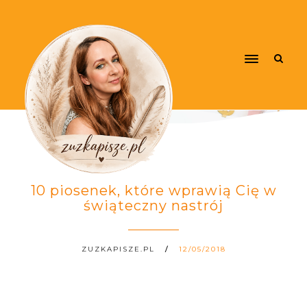
10 piosenek, które wprawią Cię w
świąteczny nastrój
ZUZKAPISZE.PL
12/05/2018