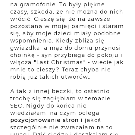
na gramofonie. To były piękne
czasy, szkoda, że nie można do nich
wrócić. Cieszę się, że na zawsze
pozostaną w mojej pamięci i staram
się, aby moje dzieci miały podobne
wspomnienia. Kiedy zbliża się
gwiazdka, a mąż do domu przynosi
choinkę - syn przybiega do pokoju i
włącza "Last Christmas" - wiecie jak
mnie to cieszy? Teraz chyba nie
robią już takich utworów...
A tak z innej beczki, to ostatnio
trochę się zagłębiam w temacie
SEO. Nigdy do końca nie
wiedziałam, na czym polega
pozycjonowanie stron
i jakoś
szczególnie nie zwracałam na to
uwagi. Dziś siedzę i doszkalam się