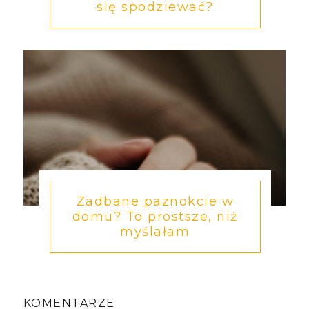
się spodziewać?
Zadbane paznokcie w
domu? To prostsze, niż
myślałam
KOMENTARZE