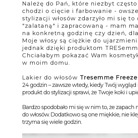
Należę do Pań, które niezbyt często 
chodzi o cięcie i farbowanie - ows
stylizacji włosów zdarzyło mi się t
"zalataną" i zapracowaną - mam ma
na konkretną godzinę czy dzień, dl
Moje włosy są ciężkie do ujarzmieni
jednak dzięki produktom TRESemme
Chciałabym pokazać Wam kosmetyki t
w moim domu.
Lakier do włosów
Tresemme Freeze
24 godzin – zawsze wtedy, kiedy Twój wygląd 
produkt do stylizacji sprawi, że Twoje koki i u
Bardzo spodobało mi się w nim to, że zapach n
do włosów. Dodatkowo są one miękkie, nie kleją
trzyma się wiele godzin. 