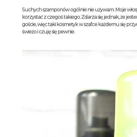
Suchych szamponów ogólnie nie używam. Moje włosy ni
korzystać z czegoś takiego. Zdarza się jednak, że j
goście, więc taki kosmetyk w szafce każdemu się przyd
świeżo i czuję się pewnie. 