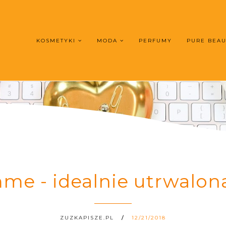
KOSMETYKI
MODA
PERFUMY
PURE BEA
e - idealnie utrwalona
ZUZKAPISZE.PL
12/21/2018