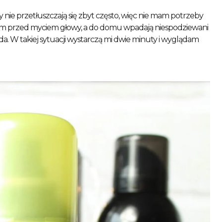
e przetłuszczają się zbyt często, więc nie mam potrzeby 
estem przed myciem głowy, a do domu wpadają niespodziewani 
a. W takiej sytuacji wystarczą mi dwie minuty i wyglądam 