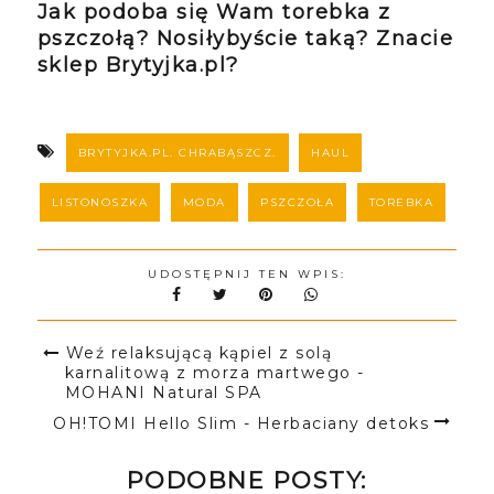
Jak podoba się Wam torebka z
pszczołą? Nosiłybyście taką? Znacie
sklep Brytyjka.pl?
BRYTYJKA.PL. CHRABĄSZCZ.
HAUL
LISTONOSZKA
MODA
PSZCZOŁA
TOREBKA
UDOSTĘPNIJ TEN WPIS:
Weź relaksującą kąpiel z solą
karnalitową z morza martwego -
MOHANI Natural SPA
OH!TOMI Hello Slim - Herbaciany detoks
PODOBNE POSTY: