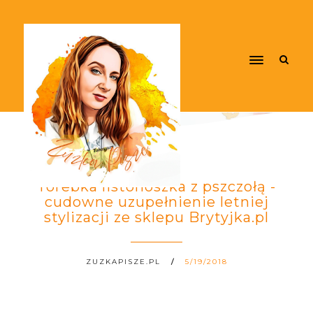
Torebka listonoszka z pszczołą -
cudowne uzupełnienie letniej
stylizacji ze sklepu Brytyjka.pl
ZUZKAPISZE.PL
5/19/2018