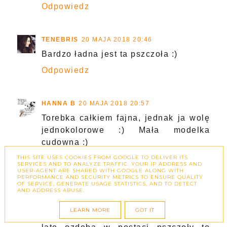
Odpowiedz
TENEBRIS
20 MAJA 2018 20:46
Bardzo ładna jest ta pszczoła :)
Odpowiedz
HANNA B
20 MAJA 2018 20:57
Torebka całkiem fajna, jednak ja wolę
jednokolorowe :) Mała modelka
cudowna :)
THIS SITE USES COOKIES FROM GOOGLE TO DELIVER ITS
Odpowiedz
SERVICES AND TO ANALYZE TRAFFIC. YOUR IP ADDRESS AND
USER-AGENT ARE SHARED WITH GOOGLE ALONG WITH
PERFORMANCE AND SECURITY METRICS TO ENSURE QUALITY
OF SERVICE, GENERATE USAGE STATISTICS, AND TO DETECT
AND ADDRESS ABUSE.
KASIA | JUSTSTAYCLASSY.COM.PL
20 MAJA
2018 21:55
LEARN MORE
GOT IT
Piękna jest ta torebka. Na wiosnę i