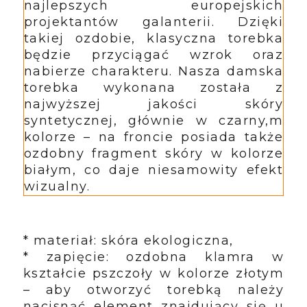
najlepszych europejskich
projektantów galanterii. Dzięki
takiej ozdobie, klasyczna torebka
będzie przyciągać wzrok oraz
nabierze charakteru. Nasza damska
torebka wykonana została z
najwyższej jakości skóry
syntetycznej, głównie w czarny,m
kolorze – na froncie posiada także
ozdobny fragment skóry w kolorze
białym, co daje niesamowity efekt
wizualny.
* materiał: skóra ekologiczna,
* zapięcie: ozdobna klamra w
kształcie pszczoły w kolorze złotym
– aby otworzyć torebką należy
nacisnąć element znajdujący się u