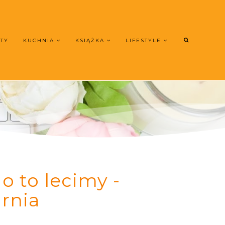
UTY
KUCHNIA
KSIĄŻKA
LIFESTYLE
o to lecimy -
rnia