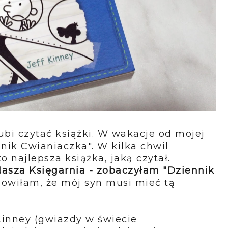
bi czytać książki. W wakacje od mojej
nnik Cwianiaczka". W kilka chwil
to najlepsza książka, jaką czytał.
sza Księgarnia - zobaczyłam "Dziennik
owiłam, że mój syn musi mieć tą
 Kinney (gwiazdy w świecie