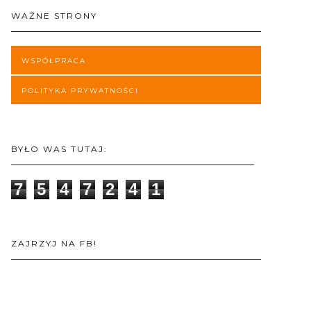
WAŻNE STRONY
WSPÓŁPRACA
POLITYKA PRYWATNOŚCI
BYŁO WAS TUTAJ:
7
5
4
7
2
4
1
ZAJRZYJ NA FB!