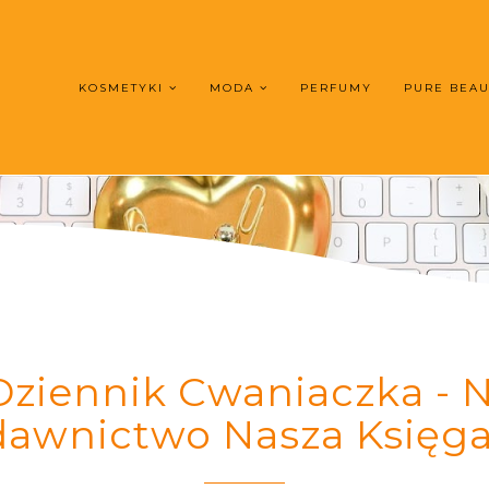
KOSMETYKI
MODA
PERFUMY
PURE BEA
Dziennik Cwaniaczka - N
awnictwo Nasza Księga