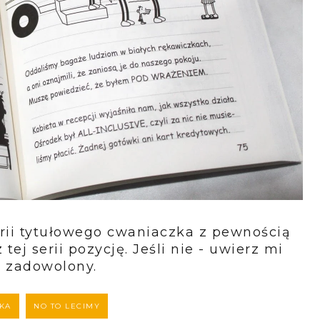
torii tytułowego cwaniaczka z pewnością
tej serii pozycję. Jeśli nie - uwierz mi
j zadowolony.
KA
NO TO LECIMY