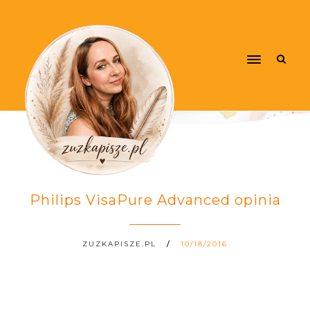
Philips VisaPure Advanced opinia
ZUZKAPISZE.PL
10/18/2016