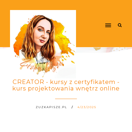
CREATOR - kursy z certyfikatem -
kurs projektowania wnętrz online
ZUZKAPISZE.PL
4/23/2025