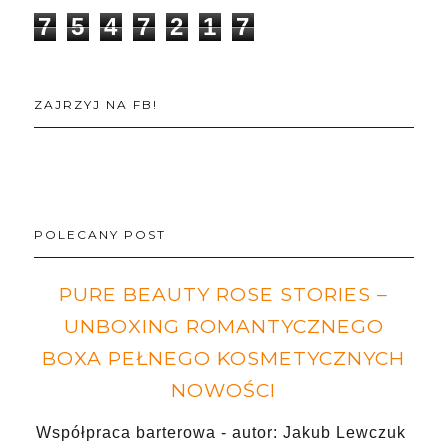
7
5
4
7
2
1
7
ZAJRZYJ NA FB!
POLECANY POST
PURE BEAUTY ROSE STORIES –
UNBOXING ROMANTYCZNEGO
BOXA PEŁNEGO KOSMETYCZNYCH
NOWOŚCI
Współpraca barterowa - autor: Jakub Lewczuk