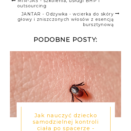
MIR-JAS - szkolenia, usługi BHP i
outsourcing
JANTAR - Odżywka - wcierka do skóry
głowy i zniszczonych włosów z esencją
bursztynową
PODOBNE POSTY:
Jak nauczyć dziecko
samodzielnej kontroli
ciała po spacerze -