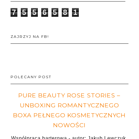
7
5
5
6
5
8
1
ZAJRZYJ NA FB!
POLECANY POST
PURE BEAUTY ROSE STORIES –
UNBOXING ROMANTYCZNEGO
BOXA PEŁNEGO KOSMETYCZNYCH
NOWOŚCI
Współpraca barterowa - autor: Jakub Lewczuk