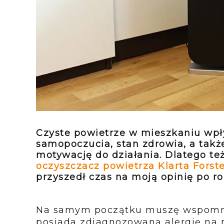
Czyste powietrze w mieszkaniu wpł
samopoczucia, stan zdrowia, a także
motywację do działania. Dlatego te
oczyszczacz powietrza Klarta Forst
przyszedł czas na moją opinię po r
Na samym początku muszę wspomnieć
posiada zdiagnozowaną alergię na roz