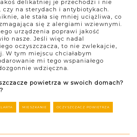
jakoś delikatniej je przechodzi i nie
 czy na sterydach i antybiotykach.
knie, ale stała się mniej uciążliwa, co
zmagająca się z alergiami wziewnymi.
tego urządzenia poprawi jakość
ło nasze. Jeśli więc nadal
ego oczyszczacza, to nie zwlekajcie,
aj. W tym miejscu chciałabym
odarowanie mi tego wspaniałego
dozgonnie wdzięczna.
yszczacze powietrza w swoich domach?
?
KLARTA
MIESZKANIE
OCZYSZCZACZ POWIETRZA