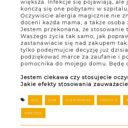
większa. Infekcje się pojawiają, ale 
kończą się one pobytami w szpitalu,
Oczywiście alergia magicznie nie zni
doceni każda mama, a także osoba 
Jestem przekonana, że stosowanie 
Waszego życia tak samo, jak poprawi
zastanawiacie się nad zakupem taki
tylko podejmujcie decyzję już dzisi
podziękować marce za zaufanie i p
pomocnika do mojego domu. Będę 
Jestem ciekawa czy stosujecie ocz
Jakie efekty stosowania zauważacie
AGD
DOM
ELEKTRONIKA
FORSTE 4
WNĘTRZA