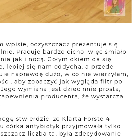
wpisie, oczyszczacz prezentuje się
nie. Pracuje bardzo cicho, więc śmiało
ia jak i nocą. Gołym okiem da się
e, lepiej się nam oddycha, a przede
uje naprawdę dużo, w co nie wierzyłam,
ci, aby zobaczyć jak wygląda filtr po
Jego wymiana jest dziecinnie prosta,
zapewnienia producenta, że wystarcza
a.
gę stwierdzić, że Klarta Forste 4
ku córka antybiotyk przyjmowała tylko
yszczacz liczba ta, była zdecydowanie