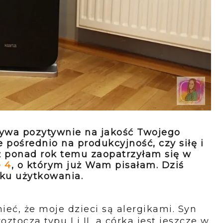
ywa pozytywnie na jakość Twojego
 pośrednio na produkcyjność, czy siłę i
ż ponad rok temu zaopatrzyłam się w
e 4
, o którym już Wam pisałam. Dziś
oku użytkowania.
, że moje dzieci są alergikami. Syn
tocza typu I i II, a córka jest jeszcze w