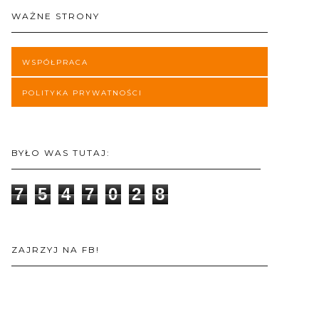
WAŻNE STRONY
WSPÓŁPRACA
POLITYKA PRYWATNOŚCI
BYŁO WAS TUTAJ:
7
5
4
7
0
2
8
ZAJRZYJ NA FB!