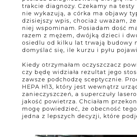
trakcie diagnozy. Czekamy na testy 
nie wykazują, a córka ma objawy ty
dzisiejszy wpis, chociaż uważam, że
niej wspominam. Posiadam dość ma
razem z mężem, dwójką dzieci i d
osiedlu od kilku lat trwają budow
domyślać się, ile kurzu i pyłu poj
Kiedy otrzymałam oczyszczacz pow
czy będę widziała rezultat jego sto
zawsze podchodzę sceptycznie. Prod
HEPA H13, który jest wewnątrz urzą
zanieczyszczeń, a superczuły laser
jakość powietrza. Chciałam przekona
mogę powiedzieć, że obecność tego
jedna z lepszych decyzji, które pod