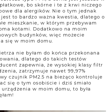
płatkowe, bo skórne i te z krwi niczego
powe dla alergików. Nie o tym jednak
 jest to bardzo ważna kwestia, dlatego o
łe mieszkanie, w którym przebywam
woma kotami. Dodatkowo na moim
y nowych budynków, więc możecie
awia się w moim domu.
ietrza nie byłam do końca przekonana
sowania, dlatego do takich testów
ucent zapewnia, że wysokiej klasy filtr
dzenia, zatrzymuje nawet 99,97%
owy czujnik PM2.5 na bieżąco kontroluje
ć się o tym osobiście i dziś śmiało
 urządzenia w moim domu, to była
jęłam!