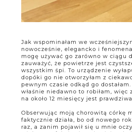
Jak wspominałam we wcześniejszym 
nowocześnie, elegancko i fenomenal
mogę używać go zarówno w ciągu dn
zauważyć, że powietrze jest czystsz
wszystkim śpi. To urządzenie wyłap
dopóki go nie otworzyłam z ciekawoś
pewnym czasie odkąd go dostałam. 
właśnie niedawno to robiłam, więc 
na około 12 miesięcy jest prawdziw
Obserwując moją chorowitą córkę mo
faktycznie działa, bo od nowego ro
raz, a zanim pojawił się u mnie ocz