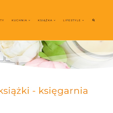
UTY
KUCHNIA
KSIĄŻKA
LIFESTYLE
siążki - księgarnia