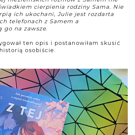
t świadkiem cierpienia rodziny Sama. Nie
rpią ich ukochani, Julie jest rozdarta
ch telefonach z Samem a
ą go na zawsze
.
ygował ten opis i postanowiłam skusić
historią osobiście.