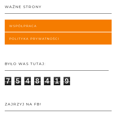
WAŻNE STRONY
WSPÓŁPRACA
POLITYKA PRYWATNOŚCI
BYŁO WAS TUTAJ:
7
5
4
8
4
1
9
ZAJRZYJ NA FB!