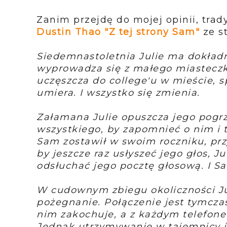
Zanim przejdę do mojej opinii, tra
Dustin Thao "Z tej strony Sam"
ze s
Siedemnastoletnia Julie ma dokład
wyprowadza się z małego miastecz
uczęszcza do college'u w mieście, 
umiera. I wszystko się zmienia.
Załamana Julie opuszcza jego pogrz
wszystkiego, by zapomnieć o nim i t
Sam zostawił w swoim roczniku, pr
by jeszcze raz usłyszeć jego głos, 
odsłuchać jego pocztę głosową. I S
W cudownym zbiegu okoliczności Ju
pożegnanie. Połączenie jest tymcza
nim zakochuje, a z każdym telefone
Jednak utrzymywanie w tajemnicy 