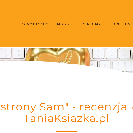
KOSMETYKI
MODA
PERFUMY
PURE BEA
 strony Sam" - recenzja k
TaniaKsiazka.pl