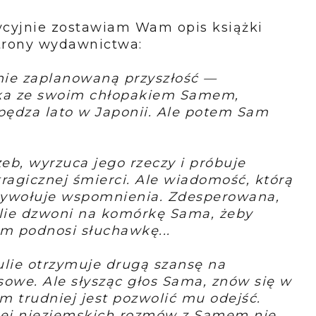
dycyjnie zostawiam Wam opis książki
trony wydawnictwa:
nie zaplanowaną przyszłość —
ka ze swoim chłopakiem Samem,
spędza lato w Japonii. Ale potem Sam
eb, wyrzuca jego rzeczy i próbuje
ragicznej śmierci. Ale wiadomość, którą
zywołuje wspomnienia. Zdesperowana,
Julie dzwoni na komórkę Sama, żeby
am podnosi słuchawkę...
lie otrzymuje drugą szansę na
sowe. Ale słysząc głos Sama, znów się w
m trudniej jest pozwolić mu odejść.
jej nieziemskich rozmów z Samem nie