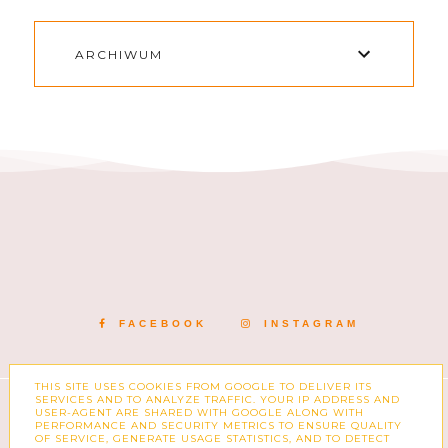
ARCHIWUM
FACEBOOK
INSTAGRAM
THIS SITE USES COOKIES FROM GOOGLE TO DELIVER ITS
SERVICES AND TO ANALYZE TRAFFIC. YOUR IP ADDRESS AND
COPYRIGHT ©
ZUZKA PISZE – BLOG O MODZIE,
USER-AGENT ARE SHARED WITH GOOGLE ALONG WITH
KSIĄŻKACH, KOSMETYKACH I CODZIENNOŚCI
PERFORMANCE AND SECURITY METRICS TO ENSURE QUALITY
BLOG DESIGN:
KAROGRAFIA.PL
OF SERVICE, GENERATE USAGE STATISTICS, AND TO DETECT