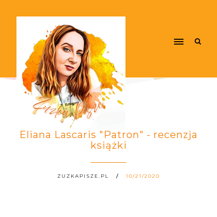
Eliana Lascaris "Patron" - recenzja
książki
ZUZKAPISZE.PL
10/21/2020