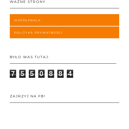
WAŻNE STRONY
WSPÓŁPRACA
POLITYKA PRYWATNOŚCI
BYŁO WAS TUTAJ:
7
5
5
0
8
8
4
ZAJRZYJ NA FB!