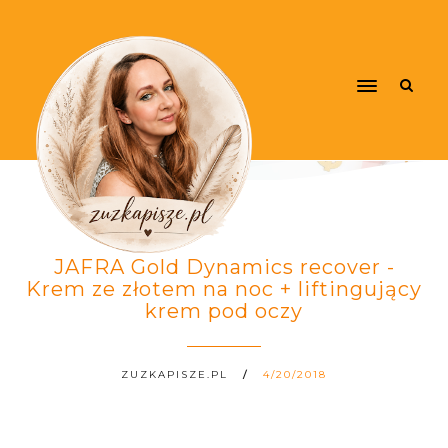
JAFRA Gold Dynamics recover -
Krem ze złotem na noc + liftingujący
krem pod oczy
ZUZKAPISZE.PL
4/20/2018