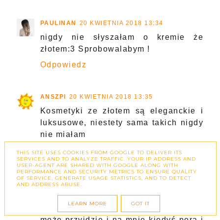
PAULINAN
20 KWIETNIA 2018 13:34
nigdy nie słyszałam o kremie że
złotem:3 Sprobowalabym !
Odpowiedz
ANSZPI
20 KWIETNIA 2018 13:35
Kosmetyki ze złotem są eleganckie i
luksusowe, niestety sama takich nigdy
nie miałam
Odpowiedz
THIS SITE USES COOKIES FROM GOOGLE TO DELIVER ITS
SERVICES AND TO ANALYZE TRAFFIC. YOUR IP ADDRESS AND
USER-AGENT ARE SHARED WITH GOOGLE ALONG WITH
PERFORMANCE AND SECURITY METRICS TO ENSURE QUALITY
OF SERVICE, GENERATE USAGE STATISTICS, AND TO DETECT
KASIABB
20 KWIETNIA 2018 13:40
AND ADDRESS ABUSE.
Nie znam niestety tych produktów
LEARN MORE
GOT IT
osobiście ale z chęcia bym je poznała,
może przyjdzie i na mnie kiedyś pora i