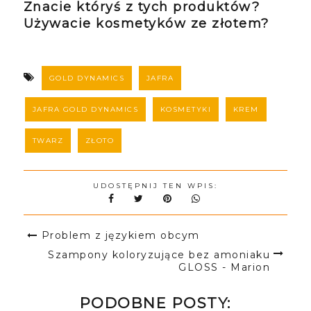
Znacie któryś z tych produktów?
Używacie kosmetyków ze złotem?
GOLD DYNAMICS
JAFRA
JAFRA GOLD DYNAMICS
KOSMETYKI
KREM
TWARZ
ZŁOTO
UDOSTĘPNIJ TEN WPIS:
Problem z językiem obcym
Szampony koloryzujące bez amoniaku
GLOSS - Marion
PODOBNE POSTY: