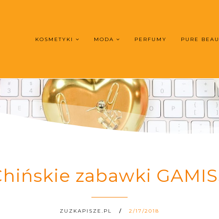
KOSMETYKI
MODA
PERFUMY
PURE BEA
Chińskie zabawki GAMIS
ZUZKAPISZE.PL
2/17/2018