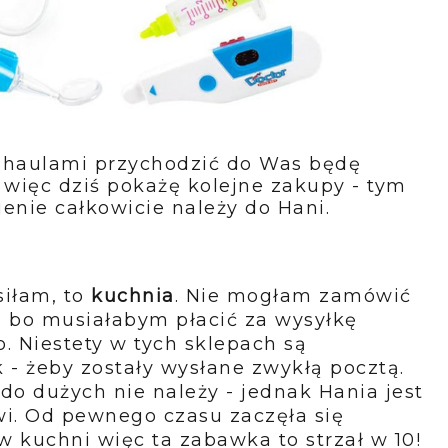
 haulami przychodzić do Was będę
 więc dziś pokażę kolejne zakupy - tym
enie całkowicie należy do Hani.
siłam, to
kuchnia
. Nie mogłam zamówić
, bo musiałabym płacić za wysyłkę
o. Niestety w tych sklepach są
 - żeby zostały wysłane zwykłą pocztą.
o dużych nie należy - jednak Hania jest
wi. Od pewnego czasu zaczęła się
 kuchni więc ta zabawka to strzał w 10!