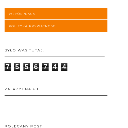
WSPÓŁPRACA
POLITYKA PRYWATNOŚCI
BYŁO WAS TUTAJ:
7
5
5
6
7
4
4
ZAJRZYJ NA FB!
POLECANY POST