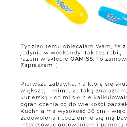
Tydzień temu obiecałam Wam, że z
jedynie w weekendy. Tak też robię -
razem w sklepie
GAMISS
. To zamówi
Zapraszam :)
Pierwsza zabawka, na którą się sku
większej - mimo, że taką znalazłam
kurierską - co mi się nie kalkulował
ograniczenia co do wielkości paczek
Kuchnia ma wysokość 36 cm - więc d
zadowolona i codziennie się nią ba
interesować gotowaniem i pomocą w