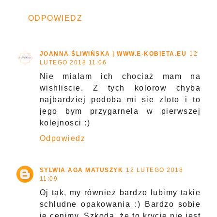
ODPOWIEDZ
JOANNA ŚLIWIŃSKA | WWW.E-KOBIETA.EU
12
LUTEGO 2018 11:06
Nie mialam ich chociaż mam na
wishliscie. Z tych kolorow chyba
najbardziej podoba mi sie zloto i to
jego bym przygarnela w pierwszej
kolejnosci :)
Odpowiedz
SYLWIA AGA MATUSZYK
12 LUTEGO 2018
11:09
Oj tak, my również bardzo lubimy takie
schludne opakowania :) Bardzo sobie
je cenimy. Szkoda, że to krycie nie jest