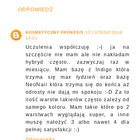
ODPOWIEDZ
KOSMETYCZNY FRONESIS
12 LUTEGO 2018
13:01
Uczulenia współczuję :-( ja na
szczęście nie mam ale nie nakładam
hybryd często.. zazwyczaj raz w
miesiącu. Mam bazę z Indigo która
trzyma się max tydzień oraz bazę
NeoNail która trzyma się do końca aż
odrosty nie dają mi spokoju :-D Za to
ilość warstw lakierów często zależy od
samego koloru. Mam takie które po 2
warstwach wyglądają super, a inne
muszę nałożyć 3 albo nawet 4 dla
pełnej satysfakcji :-)
Odpowiedz