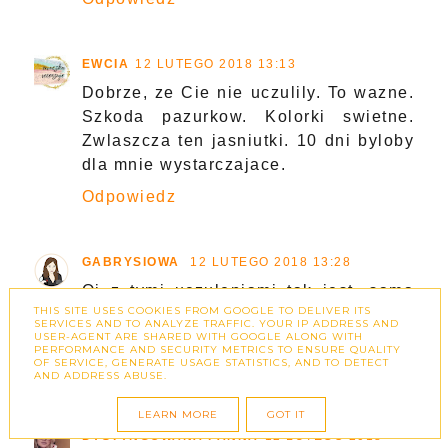
EWCIA
12 LUTEGO 2018 13:13
Dobrze, ze Cie nie uczulily. To wazne.
Szkoda pazurkow. Kolorki swietne.
Zwlaszcza ten jasniutki. 10 dni byloby
dla mnie wystarczajace.
Odpowiedz
GABRYSIOWA
12 LUTEGO 2018 13:28
Oj z tymi uczuleniami tak jest, sama
THIS SITE USES COOKIES FROM GOOGLE TO DELIVER ITS
mam straszne uczulenie na Semilaca,
SERVICES AND TO ANALYZE TRAFFIC. YOUR IP ADDRESS AND
USER-AGENT ARE SHARED WITH GOOGLE ALONG WITH
ponieważ sa robione na benzynie...
PERFORMANCE AND SECURITY METRICS TO ENSURE QUALITY
OF SERVICE, GENERATE USAGE STATISTICS, AND TO DETECT
Odpowiedz
AND ADDRESS ABUSE.
LEARN MORE
GOT IT
DYSTYNGOWANA PANNA
12 LUTEGO 2018