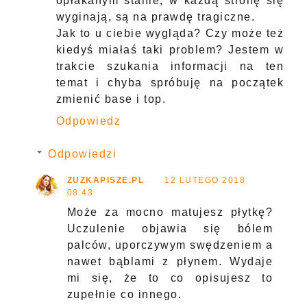
opłakanym stanie, w każdą stronę się
wyginają, są na prawdę tragiczne.
Jak to u ciebie wygląda? Czy może też
kiedyś miałaś taki problem? Jestem w
trakcie szukania informacji na ten
temat i chyba spróbuję na początek
zmienić base i top.
Odpowiedz
Odpowiedzi
ZUZKAPISZE.PL
12 LUTEGO 2018
08:43
Może za mocno matujesz płytkę?
Uczulenie objawia się bólem
palców, uporczywym swędzeniem a
nawet bąblami z płynem. Wydaje
mi się, że to co opisujesz to
zupełnie co innego.