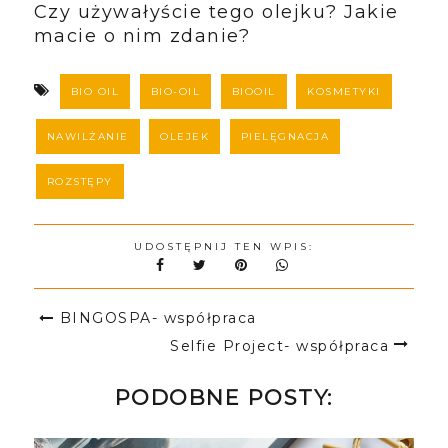
Czy używałyście tego olejku? Jakie
macie o nim zdanie?
BIO OIL
BIO-OIL
BIOOIL
KOSMETYKI
NAWILŻANIE
OLEJEK
PIELĘGNACJA
ROZSTĘPY
UDOSTĘPNIJ TEN WPIS:
BINGOSPA- współpraca
Selfie Project- współpraca
PODOBNE POSTY: