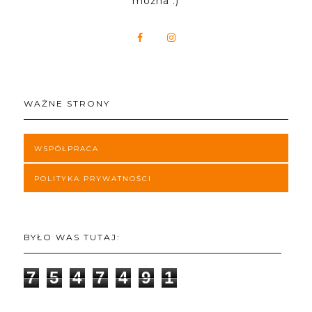
można :)
WAŻNE STRONY
WSPÓŁPRACA
POLITYKA PRYWATNOŚCI
BYŁO WAS TUTAJ:
7
5
4
7
4
9
1