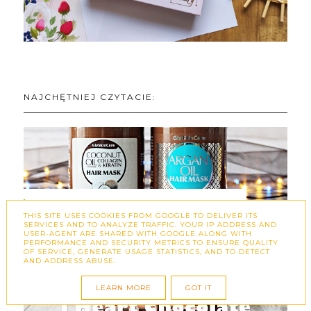
NAJCHĘTNIEJ CZYTACIE:
COCONUT OIL COLLAGEN & KERATIN
THIS SITE USES COOKIES FROM GOOGLE TO DELIVER ITS
SERVICES AND TO ANALYZE TRAFFIC. YOUR IP ADDRESS AND
HAIR MASK / ARGAN OIL HAIR MASK -
USER-AGENT ARE SHARED WITH GOOGLE ALONG WITH
GLYSKINCARE
PERFORMANCE AND SECURITY METRICS TO ENSURE QUALITY
OF SERVICE, GENERATE USAGE STATISTICS, AND TO DETECT
AND ADDRESS ABUSE.
LEARN MORE
GOT IT