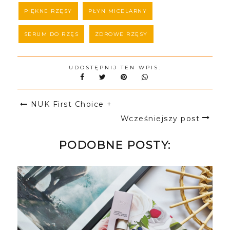
PIĘKNE RZĘSY
PŁYN MICELARNY
SERUM DO RZĘS
ZDROWE RZĘSY
UDOSTĘPNIJ TEN WPIS:
NUK First Choice +
Wcześniejszy post
PODOBNE POSTY: