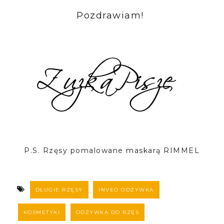
Pozdrawiam!
P.S. Rzęsy pomalowane maskarą RIMMEL
DŁUGIE RZĘSY
INVEO ODŻYWKA
KOSMETYKI
ODŻYWKA DO RZĘS