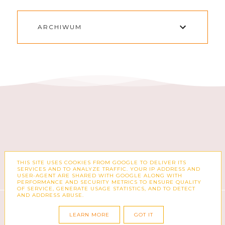
ARCHIWUM
THIS SITE USES COOKIES FROM GOOGLE TO DELIVER ITS
FACEBOOK
INSTAGRAM
SERVICES AND TO ANALYZE TRAFFIC. YOUR IP ADDRESS AND
USER-AGENT ARE SHARED WITH GOOGLE ALONG WITH
PERFORMANCE AND SECURITY METRICS TO ENSURE QUALITY
OF SERVICE, GENERATE USAGE STATISTICS, AND TO DETECT
AND ADDRESS ABUSE.
COPYRIGHT ©
ZUZKA PISZE – BLOG O MODZIE,
KSIĄŻKACH, KOSMETYKACH I CODZIENNOŚCI
LEARN MORE
GOT IT
BLOG DESIGN:
KAROGRAFIA.PL