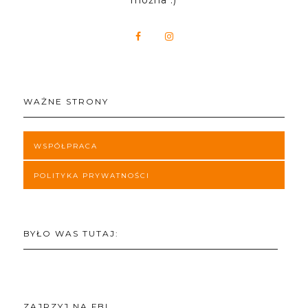
można :)
WAŻNE STRONY
WSPÓŁPRACA
POLITYKA PRYWATNOŚCI
BYŁO WAS TUTAJ:
ZAJRZYJ NA FB!