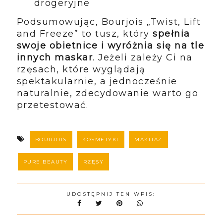
drogeryjne
Podsumowując, Bourjois „Twist, Lift
and Freeze” to tusz, który
spełnia
swoje obietnice i wyróżnia się na tle
innych maskar
. Jeżeli zależy Ci na
rzęsach, które wyglądają
spektakularnie, a jednocześnie
naturalnie, zdecydowanie warto go
przetestować.
BOURJOIS
KOSMETYKI
MAKIJAŻ
PURE BEAUTY
RZĘSY
UDOSTĘPNIJ TEN WPIS: