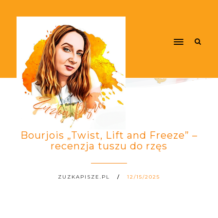
Bourjois „Twist, Lift and Freeze” –
recenzja tuszu do rzęs
ZUZKAPISZE.PL
12/15/2025