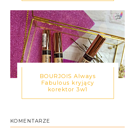
BOURJOIS Always
Fabulous kryjący
korektor 3w1
KOMENTARZE