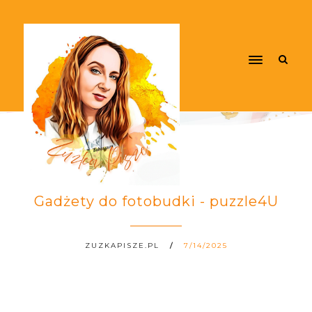
Gadżety do fotobudki - puzzle4U
ZUZKAPISZE.PL
7/14/2025