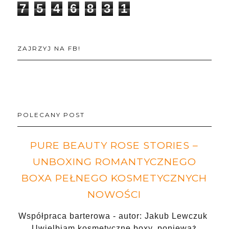
7
5
4
6
8
3
1
ZAJRZYJ NA FB!
POLECANY POST
PURE BEAUTY ROSE STORIES –
UNBOXING ROMANTYCZNEGO
BOXA PEŁNEGO KOSMETYCZNYCH
NOWOŚCI
Współpraca barterowa - autor: Jakub Lewczuk
Uwielbiam kosmetyczne boxy, ponieważ