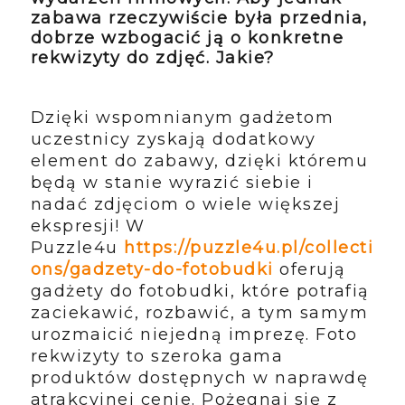
zabawa rzeczywiście była przednia,
dobrze wzbogacić ją o konkretne
rekwizyty do zdjęć. Jakie?
Dzięki wspomnianym gadżetom
uczestnicy zyskają dodatkowy
element do zabawy, dzięki któremu
będą w stanie wyrazić siebie i
nadać zdjęciom o wiele większej
ekspresji! W
Puzzle4u
https://puzzle4u.pl/collecti
ons/gadzety-do-fotobudki
oferują
gadżety do fotobudki, które potrafią
zaciekawić, rozbawić, a tym samym
urozmaicić niejedną imprezę. Foto
rekwizyty to szeroka gama
produktów dostępnych w naprawdę
atrakcyjnej cenie. Pożegnaj się z