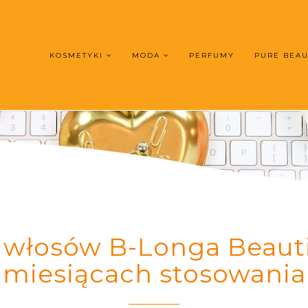
KOSMETYKI
MODA
PERFUMY
PURE BEA
 włosów B-Longa Beautif
miesiącach stosowania