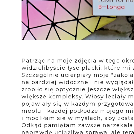
Patrząc na moje zdjęcia w tego okre
widzielibyście łyse placki, które m
Szczególnie ucierpiały moje "zakola"
najbardziej widoczne i nie wyglądało
zrobiło się optycznie jeszcze więk
większe kompleksy. Włosy leciały m
pojawiały się w każdym przygotow
meblu i każdej podłodze mojego mi
i modliłam się w myślach, aby zosta
Odkąd pamiętam zawsze narzekałam 
naprawdę uciążliwa sprawa, ale ter