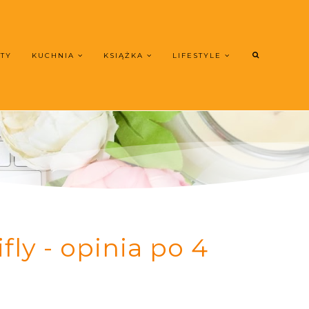
UTY
KUCHNIA
KSIĄŻKA
LIFESTYLE
ly - opinia po 4