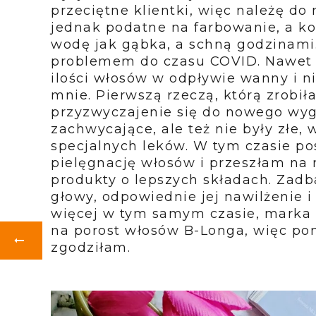
przeciętne klientki, więc należę d
jednak podatne na farbowanie, a ko
wodę jak gąbka, a schną godzinami
problemem do czasu COVID. Nawet p
ilości włosów w odpływie wanny i ni
mnie. Pierwszą rzeczą, którą zrobiła
przyzwyczajenie się do nowego wyg
zachwycające, ale też nie były złe
specjalnych leków. W tym czasie p
pielęgnację włosów i przeszłam na n
produkty o lepszych składach. Zadb
głowy, odpowiednie jej nawilżenie 
więcej w tym samym czasie, marka B
na porost włosów B-Longa, więc pom
zgodziłam.