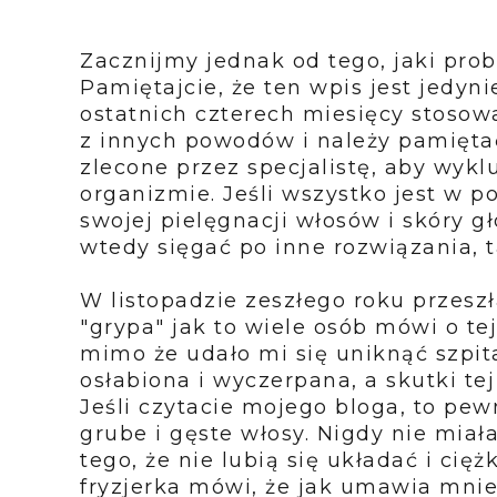
Zacznijmy jednak od tego, jaki pro
Pamiętajcie, że ten wpis jest jedy
ostatnich czterech miesięcy stoso
z innych powodów i należy pamiętać
zlecone przez specjalistę, aby wyk
organizmie. Jeśli wszystko jest w p
swojej pielęgnacji włosów i skóry g
wtedy sięgać po inne rozwiązania, t
W listopadzie zeszłego roku przeszł
"grypa" jak to wiele osób mówi o tej
mimo że udało mi się uniknąć szpita
osłabiona i wyczerpana, a skutki te
Jeśli czytacie mojego bloga, to pe
grube i gęste włosy. Nigdy nie mia
tego, że nie lubią się układać i cięż
fryzjerka mówi, że jak umawia mnie, 