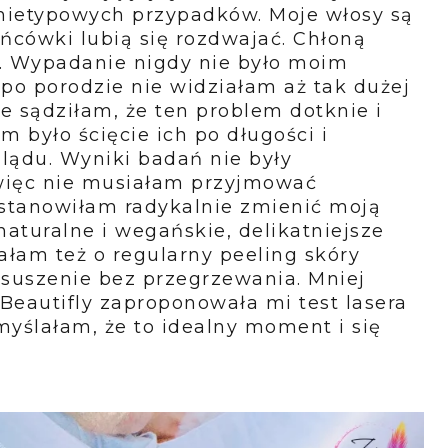
o nietypowych przypadków. Moje włosy są
ńcówki lubią się rozdwajać. Chłoną
. Wypadanie nigdy nie było moim
o porodzie nie widziałam aż tak dużej
e sądziłam, że ten problem dotknie i
m było ścięcie ich po długości i
lądu. Wyniki badań nie były
, więc nie musiałam przyjmować
ostanowiłam radykalnie zmienić moją
aturalne i wegańskie, delikatniejsze
ałam też o regularny peeling skóry
i suszenie bez przegrzewania. Mniej
eautifly zaproponowała mi test lasera
yślałam, że to idealny moment i się