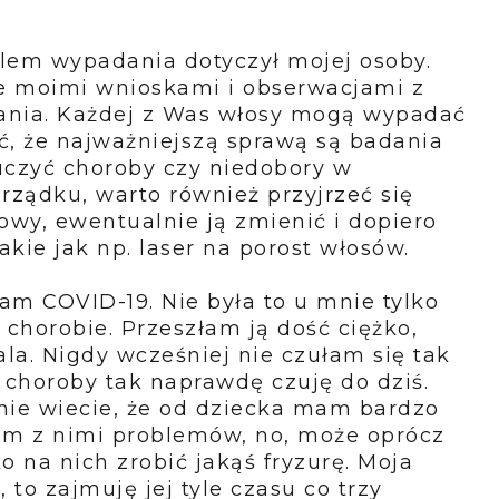
blem wypadania dotyczył mojej osoby.
nie moimi wnioskami i obserwacjami z
wania. Każdej z Was włosy mogą wypadać
, że najważniejszą sprawą są badania
luczyć choroby czy niedobory w
orządku, warto również przyjrzeć się
łowy, ewentualnie ją zmienić i dopiero
akie jak np. laser na porost włosów.
am COVID-19. Nie była to u mnie tylko
 chorobie. Przeszłam ją dość ciężko,
la. Nigdy wcześniej nie czułam się tak
j choroby tak naprawdę czuję do dziś.
wnie wiecie, że od dziecka mam bardzo
łam z nimi problemów, no, może oprócz
ko na nich zrobić jakąś fryzurę. Moja
to zajmuję jej tyle czasu co trzy