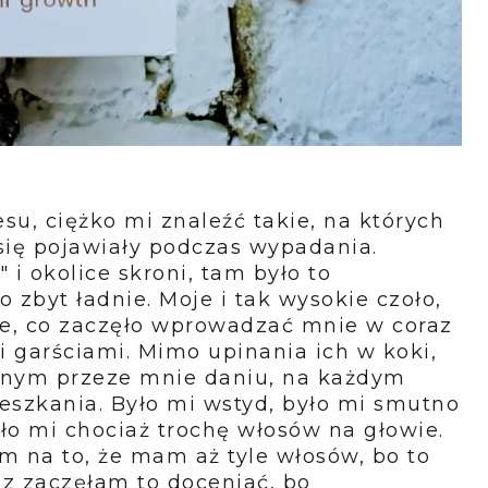
su, ciężko mi znaleźć takie, na których
i się pojawiały podczas wypadania.
 i okolice skroni, tam było to
 zbyt ładnie. Moje i tak wysokie czoło,
sze, co zaczęło wprowadzać mnie w coraz
i garściami. Mimo upinania ich w koki,
anym przeze mnie daniu, na każdym
eszkania. Było mi wstyd, było mi smutno
ło mi chociaż trochę włosów na głowie.
na to, że mam aż tyle włosów, bo to
az zaczęłam to doceniać, bo