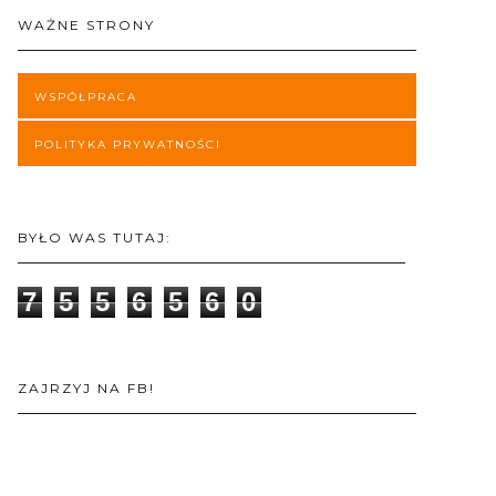
WAŻNE STRONY
WSPÓŁPRACA
POLITYKA PRYWATNOŚCI
BYŁO WAS TUTAJ:
7
5
5
6
5
6
0
ZAJRZYJ NA FB!