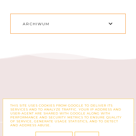
ARCHIWUM
THIS SITE USES COOKIES FROM GOOGLE TO DELIVER ITS
FACEBOOK
INSTAGRAM
SERVICES AND TO ANALYZE TRAFFIC. YOUR IP ADDRESS AND
USER-AGENT ARE SHARED WITH GOOGLE ALONG WITH
PERFORMANCE AND SECURITY METRICS TO ENSURE QUALITY
OF SERVICE, GENERATE USAGE STATISTICS, AND TO DETECT
AND ADDRESS ABUSE.
COPYRIGHT ©
ZUZKA PISZE – BLOG O MODZIE,
KSIĄŻKACH, KOSMETYKACH I CODZIENNOŚCI