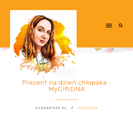
Prezent na dzień chłopaka -
MyGiftDNA
ZUZKAPISZE.PL
10/03/2019