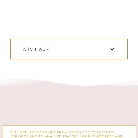
ARCHIWUM
THIS SITE USES COOKIES FROM GOOGLE TO DELIVER ITS
FACEBOOK
INSTAGRAM
SERVICES AND TO ANALYZE TRAFFIC. YOUR IP ADDRESS AND