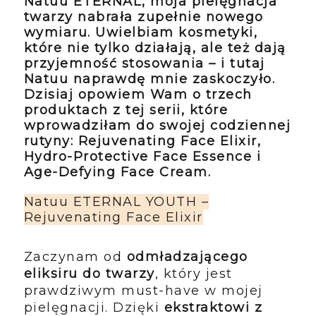
Natuu ETERNAL
, moja pielęgnacja
twarzy nabrała zupełnie nowego
wymiaru. Uwielbiam kosmetyki,
które nie tylko działają, ale też dają
przyjemność stosowania – i tutaj
Natuu naprawdę mnie zaskoczyło.
Dzisiaj opowiem Wam o trzech
produktach z tej serii, które
wprowadziłam do swojej codziennej
rutyny:
Rejuvenating Face Elixir
,
Hydro-Protective Face Essence
i
Age-Defying Face Cream
.
Natuu ETERNAL YOUTH –
Rejuvenating Face Elixir
Zaczynam od
odmładzającego
eliksiru do twarzy
, który jest
prawdziwym must-have w mojej
pielęgnacji. Dzięki
ekstraktowi z