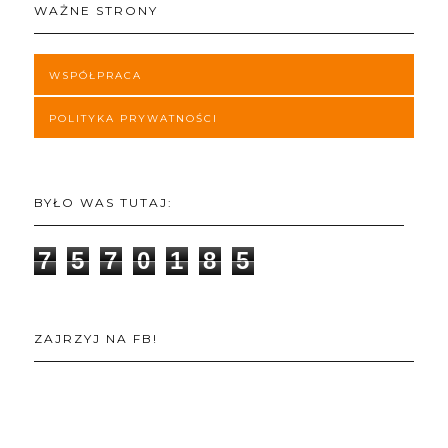
WAŻNE STRONY
WSPÓŁPRACA
POLITYKA PRYWATNOŚCI
BYŁO WAS TUTAJ:
7
5
7
0
1
8
5
ZAJRZYJ NA FB!