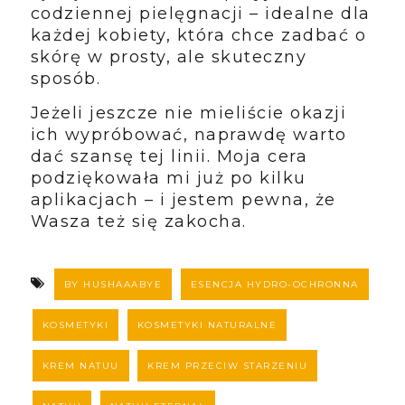
codziennej pielęgnacji – idealne dla
każdej kobiety, która chce zadbać o
skórę w prosty, ale skuteczny
sposób.
Jeżeli jeszcze nie mieliście okazji
ich wypróbować, naprawdę warto
dać szansę tej linii. Moja cera
podziękowała mi już po kilku
aplikacjach – i jestem pewna, że
Wasza też się zakocha.
BY HUSHAAABYE
ESENCJA HYDRO-OCHRONNA
KOSMETYKI
KOSMETYKI NATURALNE
KREM NATUU
KREM PRZECIW STARZENIU