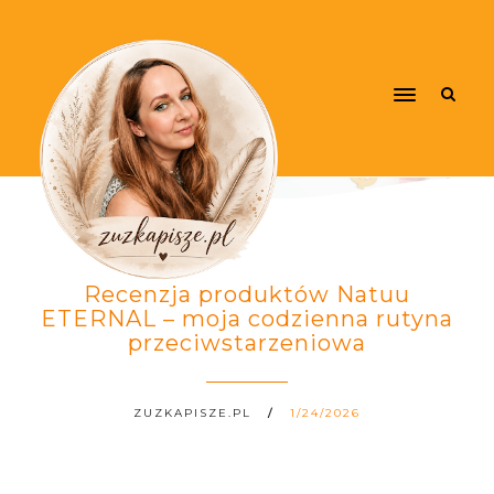
Recenzja produktów Natuu
ETERNAL – moja codzienna rutyna
przeciwstarzeniowa
ZUZKAPISZE.PL
1/24/2026