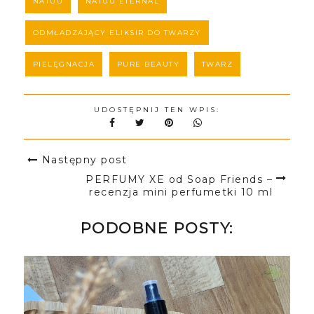
NATUU
NATUU ETERNAL
ODMŁADZAJĄCY ELIKSIR DO TWARZY
PIELĘGNACJA
PURE BEAUTY
TWARZ
UDOSTĘPNIJ TEN WPIS:
Następny post
PERFUMY XE od Soap Friends –
recenzja mini perfumetki 10 ml
PODOBNE POSTY: