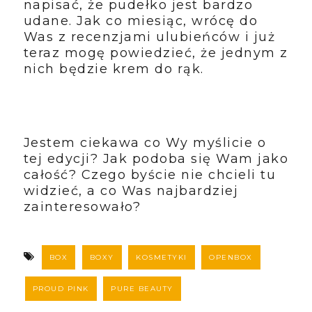
napisać, że pudełko jest bardzo
udane. Jak co miesiąc, wrócę do
Was z recenzjami ulubieńców i już
teraz mogę powiedzieć, że jednym z
nich będzie krem do rąk.
Jestem ciekawa co Wy myślicie o
tej edycji? Jak podoba się Wam jako
całość? Czego byście nie chcieli tu
widzieć, a co Was najbardziej
zainteresowało?
BOX
BOXY
KOSMETYKI
OPENBOX
PROUD PINK
PURE BEAUTY