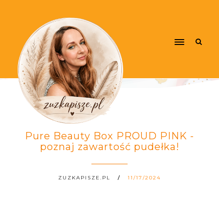
Pure Beauty Box PROUD PINK -
poznaj zawartość pudełka!
ZUZKAPISZE.PL
11/17/2024