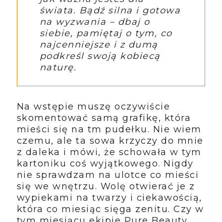
świata. Bądź silna i gotowa
na wyzwania – dbaj o
siebie, pamiętaj o tym, co
najcenniejsze i z dumą
podkreśl swoją kobiecą
naturę.
Na wstępie muszę oczywiście
skomentować samą grafikę, która
mieści się na tm pudełku. Nie wiem
czemu, ale ta sowa krzyczy do mnie
z daleka i mówi, że schowała w tym
kartoniku coś wyjątkowego. Nigdy
nie sprawdzam na ulotce co mieści
się we wnętrzu. Wolę otwierać je z
wypiekami na twarzy i ciekawością,
która co miesiąc sięga zenitu. Czy w
tym miesiącu ekipie Pure Beauty