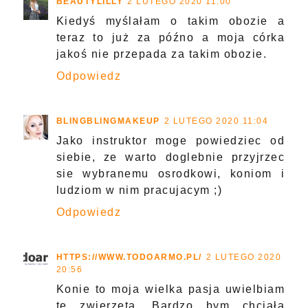
BEAUTYLILLY
2 LUTEGO 2020 11:00
Kiedyś myślałam o takim obozie a
teraz to już za późno a moja córka
jakoś nie przepada za takim obozie.
Odpowiedz
BLINGBLINGMAKEUP
2 LUTEGO 2020 11:04
Jako instruktor moge powiedziec od
siebie, ze warto doglebnie przyjrzec
sie wybranemu osrodkowi, koniom i
ludziom w nim pracujacym ;)
Odpowiedz
HTTPS://WWW.TODOARMO.PL/
2 LUTEGO 2020
20:56
Konie to moja wielka pasja uwielbiam
te zwierzęta. Bardzo bym chciała