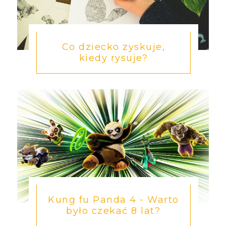
Co dziecko zyskuje,
kiedy rysuje?
Kung fu Panda 4 - Warto
było czekać 8 lat?