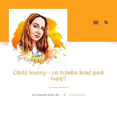
Obóz konny - co trzeba brać pod
lupę?
ZUZKAPISZE.PL
1/31/2020