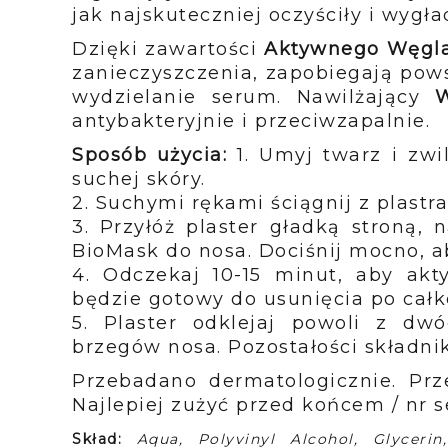
jak najskuteczniej oczyściły i wygła
Dzięki zawartości
Aktywnego Węgl
zanieczyszczenia, zapobiegają pow
wydzielanie serum. Nawilżający
W
antybakteryjnie i przeciwzapalnie.
Sposób użycia:
1. Umyj twarz i zwi
suchej skóry.
2. Suchymi rękami ściągnij z plastra
3. Przyłóż plaster gładką stroną,
BioMask do nosa. Dociśnij mocno, ab
4. Odczekaj 10-15 minut, aby akty
będzie gotowy do usunięcia po cał
5. Plaster odklejaj powoli z dw
brzegów nosa. Pozostałości składn
Przebadano dermatologicznie. Pr
Najlepiej zużyć przed końcem / nr s
Skład:
Aqua, Polyvinyl Alcohol, Glycerin