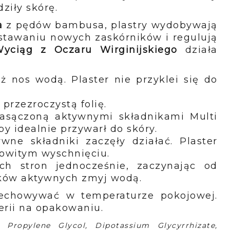
dziły skórę.
a
z pędów bambusa, plastry wydobywają
stawaniu nowych zaskórników i regulują
yciąg z Oczaru Wirginijskiego
działa
lż nos wodą. Plaster nie przyklei się do
 przezroczystą folię.
 nasączoną aktywnymi składnikami Multi
y idealnie przywarł do skóry.
wne składniki zaczęły działać. Plaster
kowitym wyschnięciu.
óch stron jednocześnie, zaczynając od
ików aktywnych zmyj wodą.
zechowywać w temperaturze pokojowej.
erii na opakowaniu.
, Propylene Glycol, Dipotassium Glycyrrhizate,