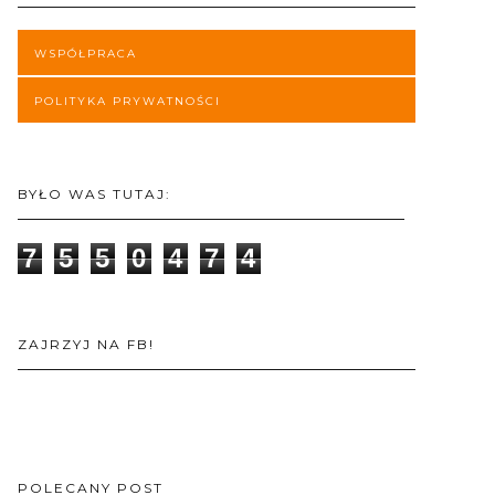
WSPÓŁPRACA
POLITYKA PRYWATNOŚCI
BYŁO WAS TUTAJ:
7
5
5
0
4
7
4
ZAJRZYJ NA FB!
POLECANY POST