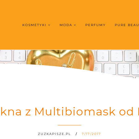
KOSMETYKI
MODA
PERFUMY
PURE BEA
kna z Multibiomask od
ZUZKAPISZE.PL
7/17/2017