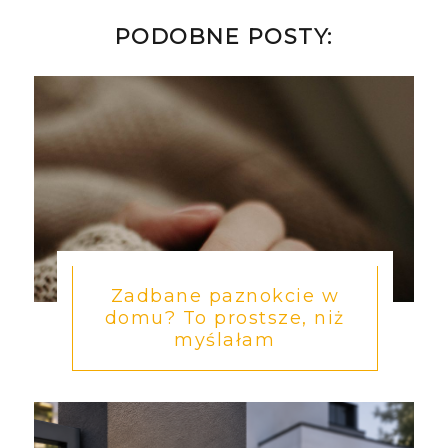
PODOBNE POSTY:
Zadbane paznokcie w
domu? To prostsze, niż
myślałam