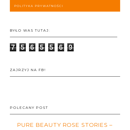
POLITYKA PRYWATNOŚCI
BYŁO WAS TUTAJ:
7
5
6
5
5
6
9
ZAJRZYJ NA FB!
POLECANY POST
PURE BEAUTY ROSE STORIES –